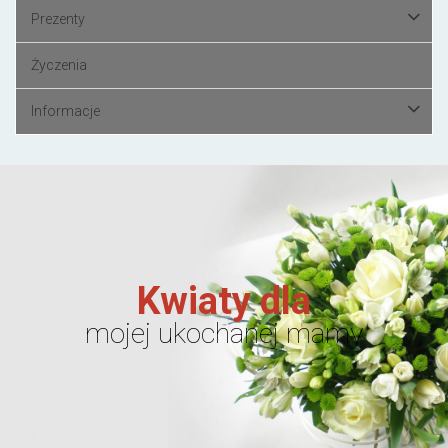
Prezenty
Życzenia
Informacje
Kwiaty dla
mojej ukochanej mamy