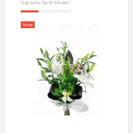
"Łączymy Się W Smutku"
Więcej
Nowy