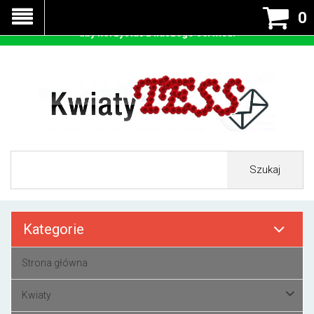
Nasza strona korzysta z cookies - czyli tzw ciastek w celu
0
prawidłowego działania. Zaakceptuj przyjmowanie cookies
aby korzystać z naszego serwisu.
Szukaj
Kategorie
Strona główna
Kwiaty