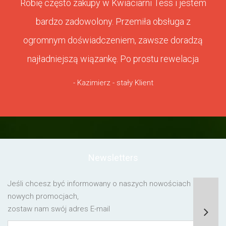
Robię często zakupy w Kwiaciarni Tess i jestem
bardzo zadowolony. Przemiła obsługa z
ogromnym doświadczeniem, zawsze doradzą
najładniejszą wiązankę. Po prostu rewelacja
- Kazimierz - stały Klient
Newsletters
Jeśli chcesz być informowany o naszych nowościach lub o
nowych promocjach,
zostaw nam swój adres E-mail