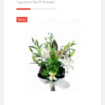
"Łączymy Się W Smutku"
Więcej
Nowy