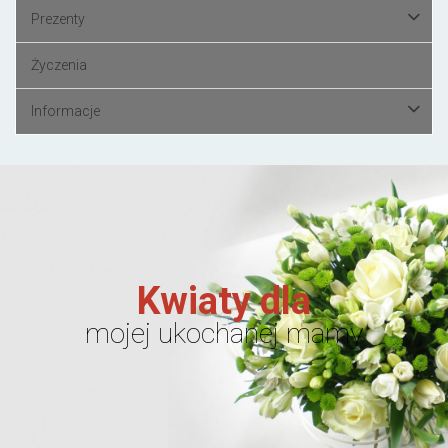
Prezenty
Życzenia
Informacje
Kwiaty dla
mojej ukochanej mamy