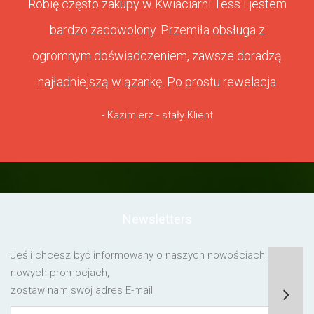
Robię często zakupy w Kwiaciarni Tess i jestem
bardzo zadowolony. Przemiła obsługa z
ogromnym doświadczeniem, zawsze doradzą
najładniejszą wiązankę. Po prostu rewelacja
- Kazimierz - stały Klient
Newsletters
Jeśli chcesz być informowany o naszych nowościach lub o
nowych promocjach,
zostaw nam swój adres E-mail