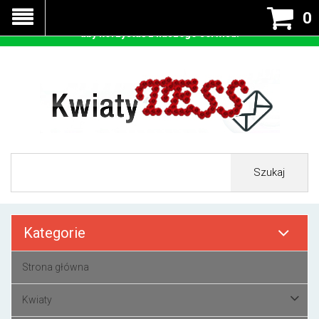
Nasza strona korzysta z cookies - czyli tzw ciastek w celu
0
prawidłowego działania. Zaakceptuj przyjmowanie cookies
aby korzystać z naszego serwisu.
Szukaj
Kategorie
Strona główna
Kwiaty