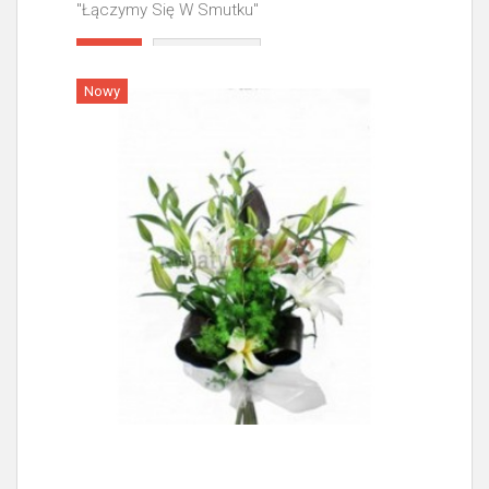
"Łączymy Się W Smutku"
Więcej
Nowy