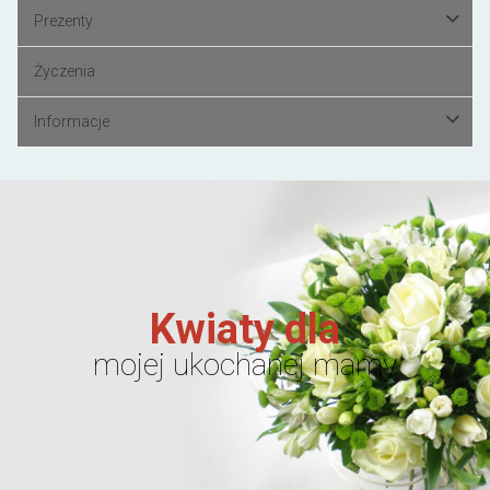
Prezenty
Życzenia
Informacje
Kwiaty dla
mojej ukochanej mamy