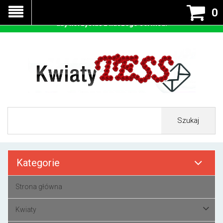
Nasza strona korzysta z cookies - czyli tzw ciastek w celu
0
prawidłowego działania. Zaakceptuj przyjmowanie cookies
aby korzystać z naszego serwisu.
Szukaj
Kategorie
Strona główna
Kwiaty