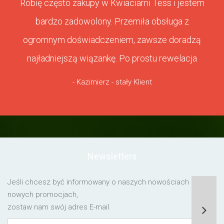
Robię często zakupy w Kwiaciarni Tess i jestem
bardzo zadowolony. Przemiła obsługa z
ogromnym doświadczeniem, zawsze doradzą
najładniejszą wiązankę. Po prostu rewelacja
- Kazimierz - stały Klient
Newsletters
Jeśli chcesz być informowany o naszych nowościach lub o
nowych promocjach,
zostaw nam swój adres E-mail