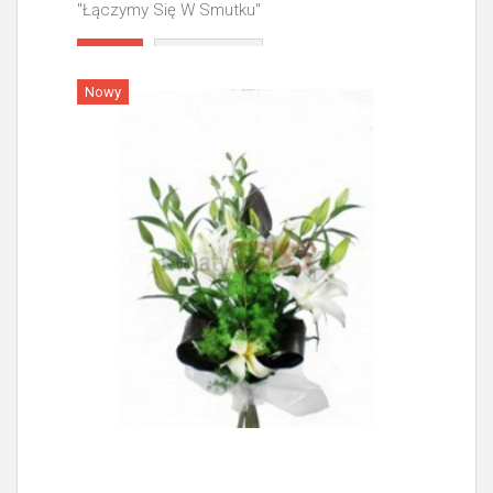
"Łączymy Się W Smutku"
Więcej
Nowy