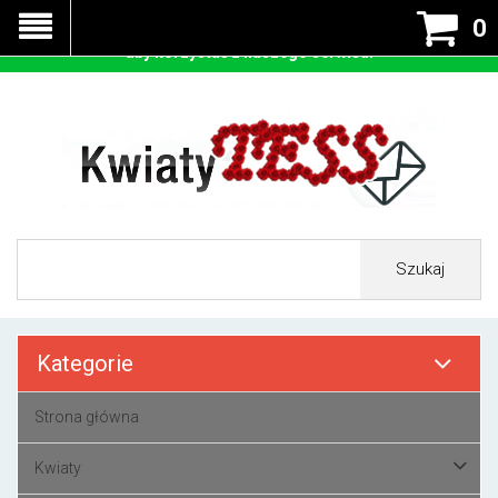
Nasza strona korzysta z cookies - czyli tzw ciastek w celu
0
prawidłowego działania. Zaakceptuj przyjmowanie cookies
aby korzystać z naszego serwisu.
Szukaj
Kategorie
Strona główna
Kwiaty