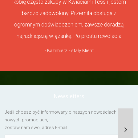
Robię często zakupy w Kwiaciarni Tess i jestem
bardzo zadowolony. Przemiła obsługa z
ogromnym doświadczeniem, zawsze doradzą
najładniejszą wiązankę. Po prostu rewelacja
- Kazimierz - stały Klient
Newsletters
Jeśli chcesz być informowany o naszych nowościach lub o
nowych promocjach,
zostaw nam swój adres E-mail