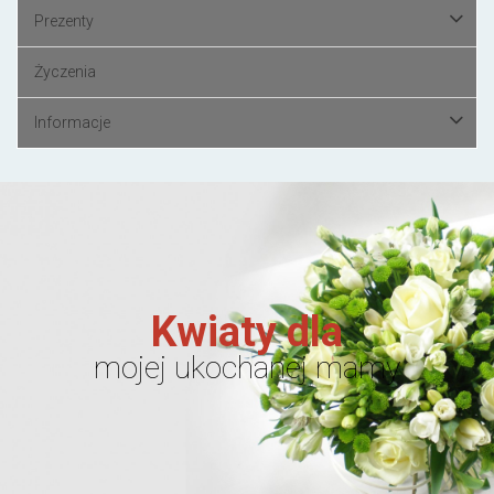
Prezenty
Życzenia
Informacje
Kwiaty dla
mojej ukochanej mamy