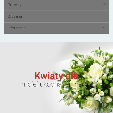
Prezenty
Życzenia
Informacje
Kwiaty dla
mojej ukochanej mamy