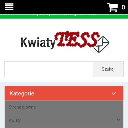
Nasza strona korzysta z cookies - czyli tzw ciastek w celu
0
prawidłowego działania. Zaakceptuj przyjmowanie cookies
aby korzystać z naszego serwisu.
Szukaj
Kategorie
Strona główna
Kwiaty