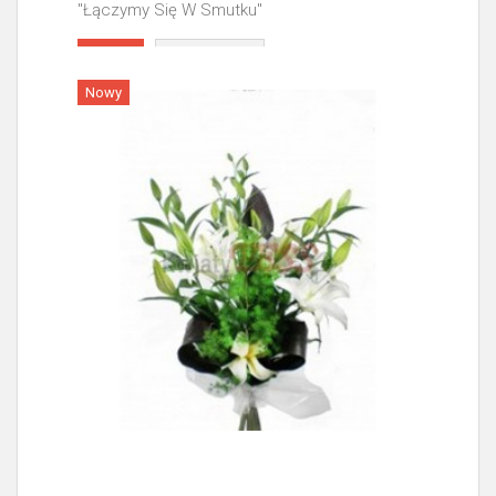
"Łączymy Się W Smutku"
Więcej
Nowy