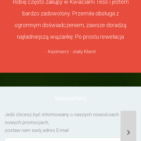
Robię często zakupy w Kwiaciarni Tess i jestem
bardzo zadowolony. Przemiła obsługa z
ogromnym doświadczeniem, zawsze doradzą
najładniejszą wiązankę. Po prostu rewelacja
- Kazimierz - stały Klient
Newsletters
Jeśli chcesz być informowany o naszych nowościach lub o
nowych promocjach,
zostaw nam swój adres E-mail