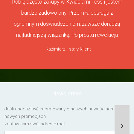
Robię często zakupy w Kwiaciarni Tess i jestem
bardzo zadowolony. Przemiła obsługa z
ogromnym doświadczeniem, zawsze doradzą
najładniejszą wiązankę. Po prostu rewelacja
- Kazimierz - stały Klient
Newsletters
Jeśli chcesz być informowany o naszych nowościach lub o
nowych promocjach,
zostaw nam swój adres E-mail