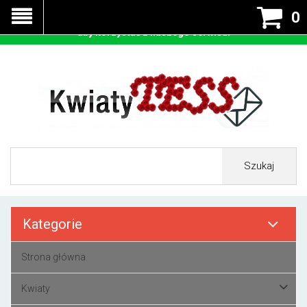
Nasza strona korzysta z cookies - czyli tzw ciastek w celu
0
prawidłowego działania. Zaakceptuj przyjmowanie cookies
aby korzystać z naszego serwisu.
Szukaj
Kategorie
Strona główna
Kwiaty