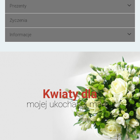
Prezenty
Życzenia
Informacje
Kwiaty dla
mojej ukochanej mamy