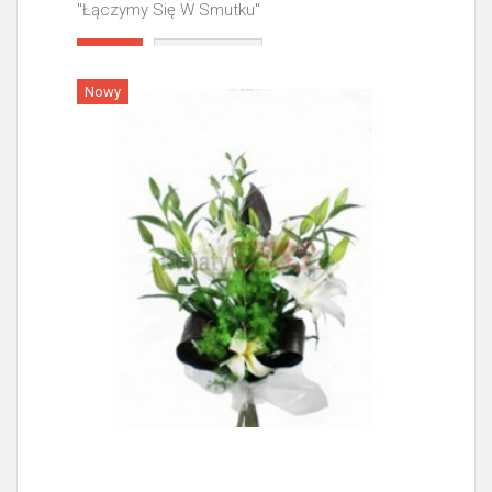
"Łączymy Się W Smutku"
Więcej
Nowy