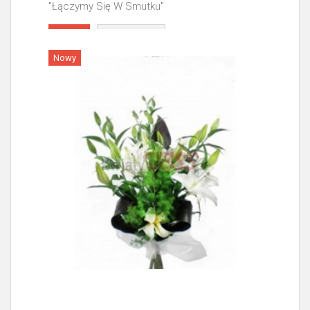
"Łączymy Się W Smutku"
Więcej
Nowy