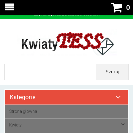
Nasza strona korzysta z cookies - czyli tzw ciastek w celu
0
prawidłowego działania. Zaakceptuj przyjmowanie cookies
aby korzystać z naszego serwisu.
Szukaj
Kategorie
Strona główna
Kwiaty