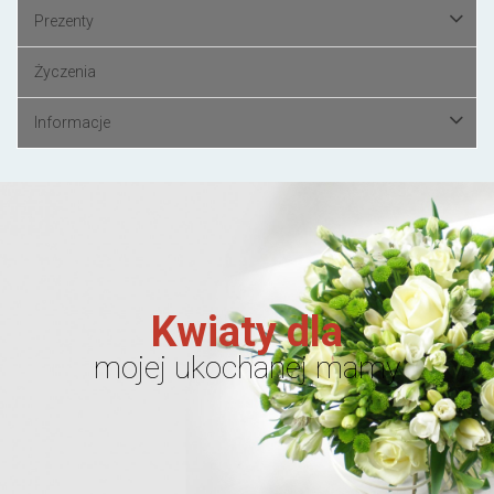
Prezenty
Życzenia
Informacje
Kwiaty dla
mojej ukochanej mamy