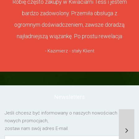
Robię często zakupy w Kwiaciarni Tess i jestem
bardzo zadowolony. Przemiła obsługa z
ogromnym doświadczeniem, zawsze doradzą
najładniejszą wiązankę. Po prostu rewelacja
- Kazimierz - stały Klient
Newsletters
Jeśli chcesz być informowany o naszych nowościach lub o
nowych promocjach,
zostaw nam swój adres E-mail