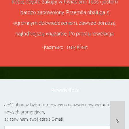
Robię często zakupy w Kwiaciarni Tess i jestem
bardzo zadowolony. Przemiła obsługa z
ogromnym doświadczeniem, zawsze doradzą
najładniejszą wiązankę. Po prostu rewelacja
- Kazimierz - stały Klient
Newsletters
Jeśli chcesz być informowany o naszych nowościach lub o
nowych promocjach,
zostaw nam swój adres E-mail