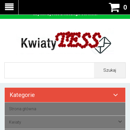
Nasza strona korzysta z cookies - czyli tzw ciastek w celu
0
prawidłowego działania. Zaakceptuj przyjmowanie cookies
aby korzystać z naszego serwisu.
Szukaj
Kategorie
Strona główna
Kwiaty