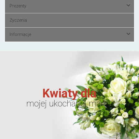
Prezenty
Życzenia
Informacje
Kwiaty dla
mojej ukochanej mamy