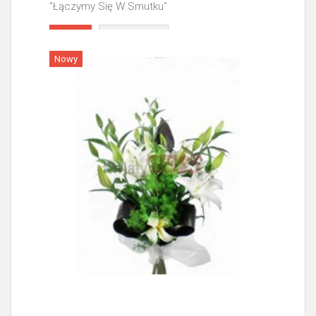
"Łączymy Się W Smutku"
Więcej
Nowy