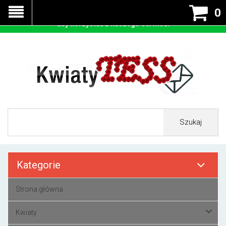
Nasza strona korzysta z cookies - czyli tzw ciastek w celu
0
prawidłowego działania. Zaakceptuj przyjmowanie cookies
aby korzystać z naszego serwisu.
Szukaj
Kategorie
Strona główna
Kwiaty