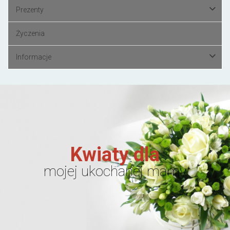
Prezenty
Życzenia
Informacje
Kwiaty dla
mojej ukochanej mamy