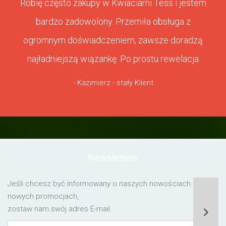
Robię często zakupy w Kwiaciarni Tess i jestem
bardzo zadowolony. Przemiła obsługa z
ogromnym doświadczeniem, zawsze doradzą
najładniejszą wiązankę. Po prostu rewelacja
- Kazimierz - stały Klient
Newsletters
Jeśli chcesz być informowany o naszych nowościach lub o
nowych promocjach,
zostaw nam swój adres E-mail