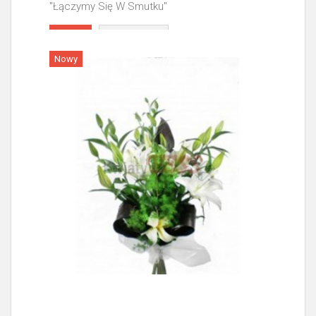
"Łączymy Się W Smutku"
Więcej
Nowy