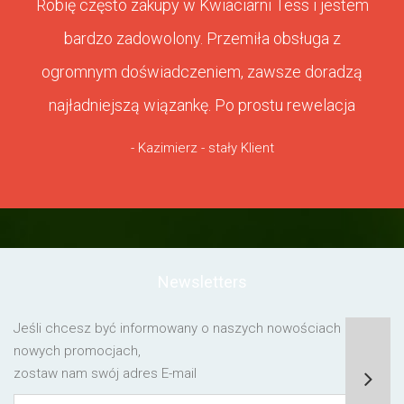
Robię często zakupy w Kwiaciarni Tess i jestem
bardzo zadowolony. Przemiła obsługa z
ogromnym doświadczeniem, zawsze doradzą
najładniejszą wiązankę. Po prostu rewelacja
- Kazimierz - stały Klient
Newsletters
Jeśli chcesz być informowany o naszych nowościach lub o
nowych promocjach,
zostaw nam swój adres E-mail