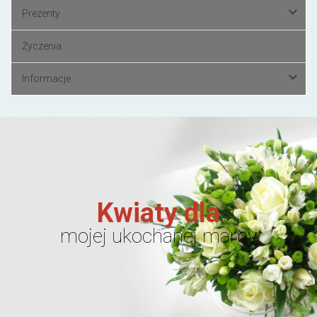
Prezenty
Życzenia
Informacje
Kwiaty dla
mojej ukochanej mamy