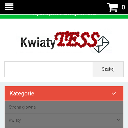
Nasza strona korzysta z cookies - czyli tzw ciastek w celu
0
prawidłowego działania. Zaakceptuj przyjmowanie cookies
aby korzystać z naszego serwisu.
Szukaj
Kategorie
Strona główna
Kwiaty