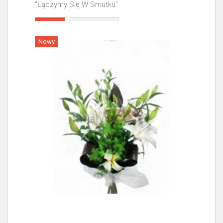
"Łączymy Się W Smutku"
Więcej
Nowy