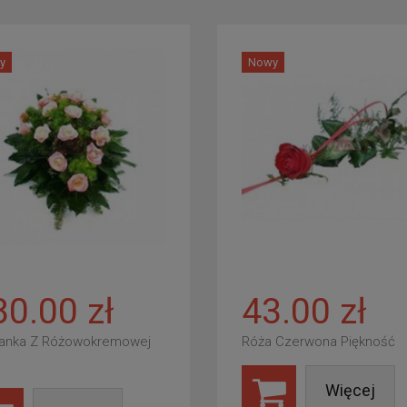
y
Nowy
80.00 zł
43.00 zł
anka Z Różowokremowej
Róża Czerwona Piękność
Więcej