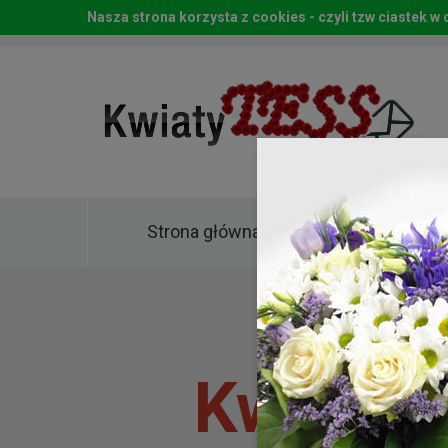
Nasza strona korzysta z cookies - czyli tzw ciastek 
Strona główna
Kwia
Kwiaty 