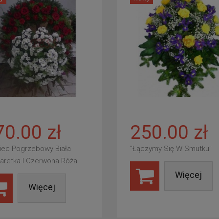
70.00 zł
250.00 zł
iec Pogrzebowy Biała
"Łączymy Się W Smutku"
aretka I Czerwona Róża
Więcej
Więcej