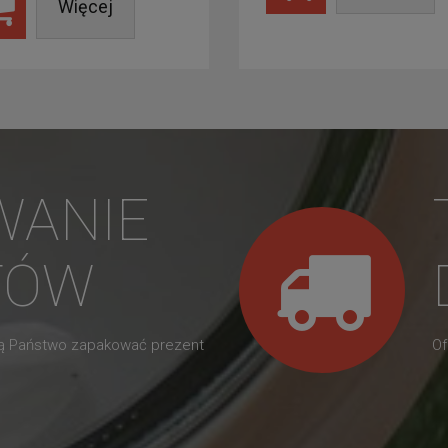
Więcej
WANIE
TÓW
gą Państwo zapakować prezent
Of