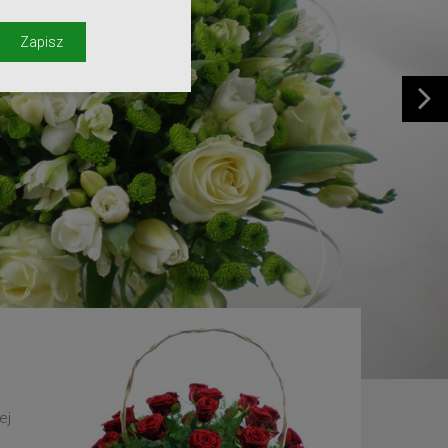
y
Zapisz
ej