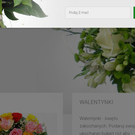
kochanej mam
WALENTYNKI
Walentynki - święto
zakochanych. Podaruj swoj
ukochanej bukiet róż aby