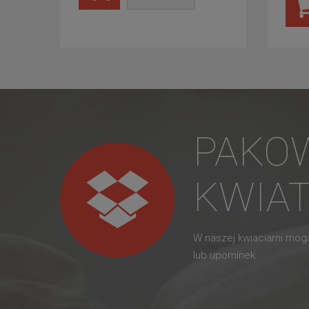
PAKO
KWIA
W naszej kwiaciarni mo
lub upominek.