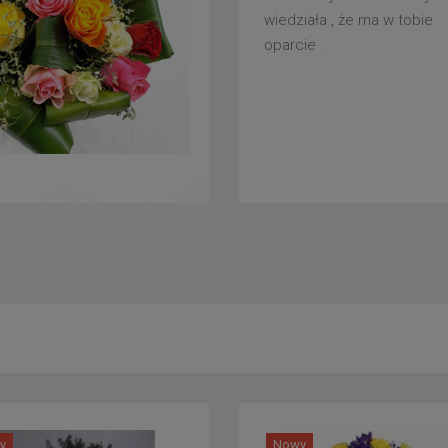
wiedziała , że ma w tobie
oparcie .
y
Nowy