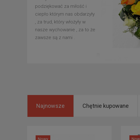
podziękować za miłość i
ciepło którym nas obdarzyły
, za trud, który włożyły w
nasze wychowanie , za to że
zawsze są z nami .
Najnowsze
Chętnie kupowane
Nowy
Now