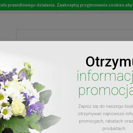
w celu prawidłowego działania. Zaakceptuj przyjmowanie cookies aby
Start
Moje konto
Lista życz
Otrzym
ty
Prezenty
Ży
informac
promocj
Zapisz się do naszego biul
dla
otrzymywać najnowsze inf
promocjach, rabatach ora
produktach.