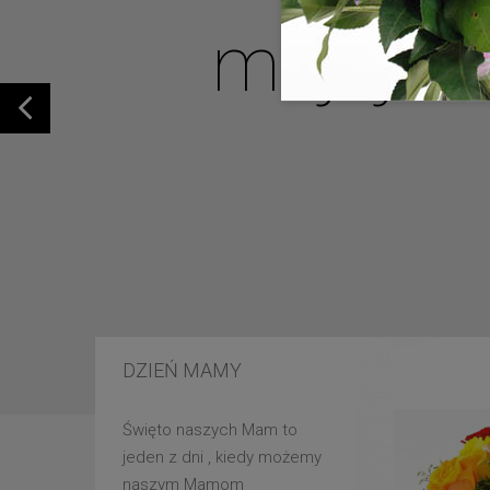
mojej u
DZIEŃ MAMY
Święto naszych Mam to
jeden z dni , kiedy możemy
naszym Mamom