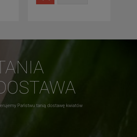
TANIA
DOSTAWA
erujemy Państwu tanią dostawę kwiatów