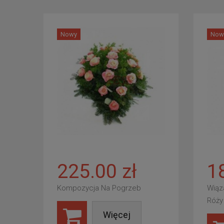
Nowy
Now
225.00 zł
1
Kompozycja Na Pogrzeb
Wiąz
Róży
Więcej