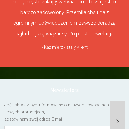
Robię często zakupy w Kwiaciarni Tess i jestem
bardzo zadowolony. Przemiła obsługa z
ogromnym doświadczeniem, zawsze doradzą
najładniejszą wiązankę. Po prostu rewelacja
- Kazimierz - stały Klient
Newsletters
Jeśli chcesz być informowany o naszych nowościach lub o
nowych promocjach,
zostaw nam swój adres E-mail