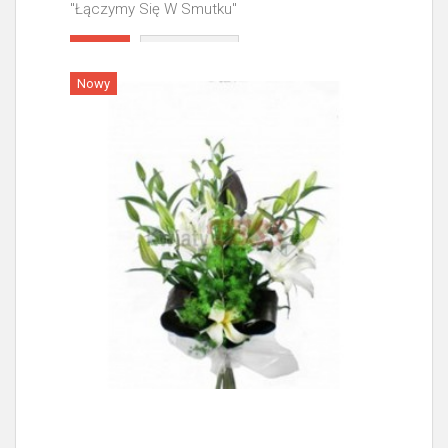
"Łączymy Się W Smutku"
Więcej
Nowy