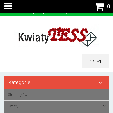
Nasza strona korzysta z cookies - czyli tzw ciastek w celu
0
prawidłowego działania. Zaakceptuj przyjmowanie cookies
aby korzystać z naszego serwisu.
Szukaj
Kategorie
Strona główna
Kwiaty