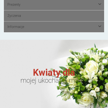
Prezenty
Życzenia
Informacje
Kwiaty dla
mojej ukochanej mamy