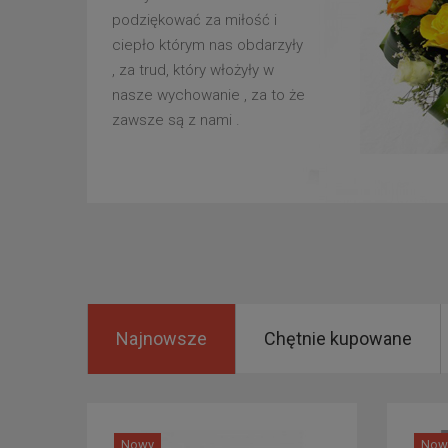
podziękować za miłość i
ciepło którym nas obdarzyły
, za trud, który włożyły w
nasze wychowanie , za to że
zawsze są z nami .
Najnowsze
Chętnie kupowane
Nowy
Now