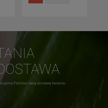
TANIA
DOSTAWA
erujemy Państwu tanią dostawę kwiatów