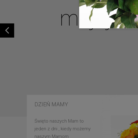
mojej u
DZIEŃ MAMY
Święto naszych Mam to
jeden z dni , kiedy możemy
naszym Mamom