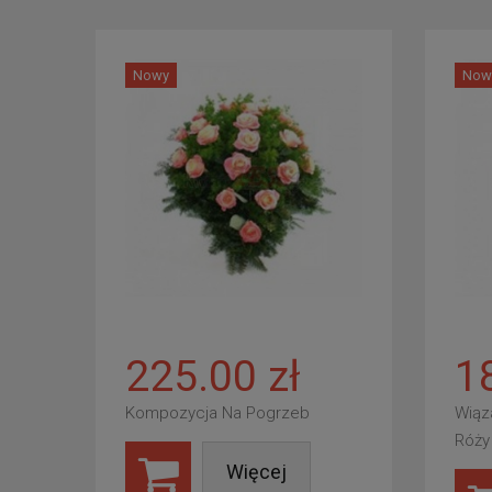
Nowy
Now
225.00 zł
1
Kompozycja Na Pogrzeb
Wiąz
Róży
Więcej