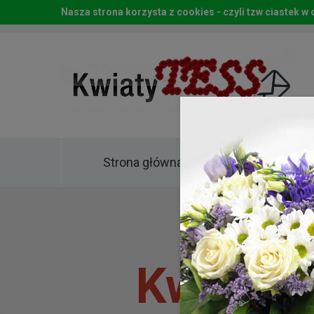
Nasza strona korzysta z cookies - czyli tzw ciastek 
Strona główna
Kwia
Kwiaty 