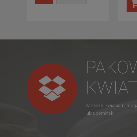
PAKO
KWIA
W naszej kwiaciarni mo
lub upominek.