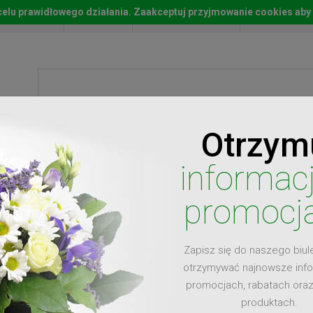
w celu prawidłowego działania. Zaakceptuj przyjmowanie cookies aby
Start
Moje konto
Lista życz
Otrzym
ty
Prezenty
Ży
informac
promocj
Zapisz się do naszego biul
dla
otrzymywać najnowsze inf
promocjach, rabatach ora
produktach.