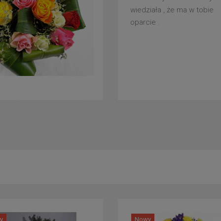
wiedziała , że ma w tobie
oparcie .
y
Nowy