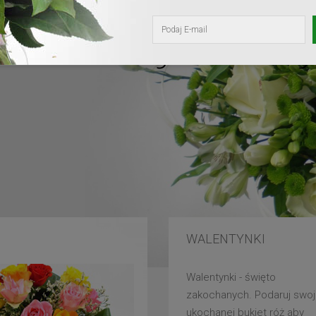
kochanej mam
WALENTYNKI
Walentynki - święto
zakochanych. Podaruj swoj
ukochanej bukiet róż aby