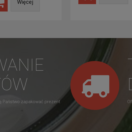
Więcej
WANIE
TÓW
gą Państwo zapakować prezent
Of