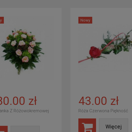
y
Nowy
80.00 zł
43.00 zł
anka Z Różowokremowej
Róża Czerwona Piękność
Więcej