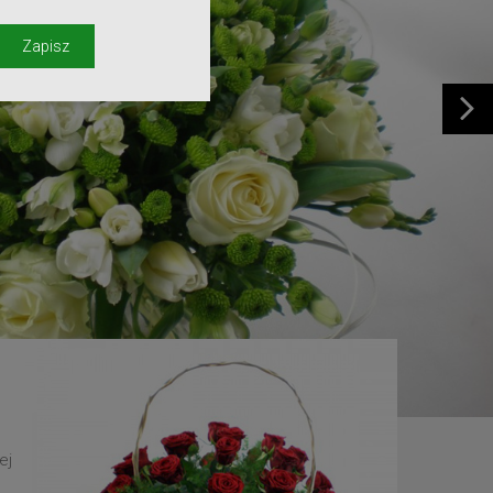
y
Zapisz
ej