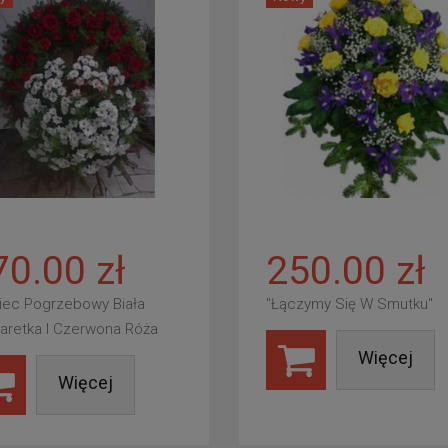
70.00 zł
250.00 zł
iec Pogrzebowy Biała
"Łączymy Się W Smutku"
aretka I Czerwona Róża
Więcej
Więcej