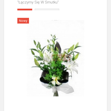
"Łączymy Się W Smutku"
Więcej
Nowy