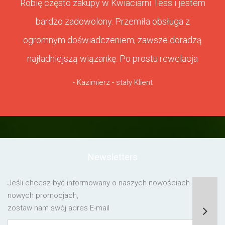
Robię często zakupy w Kwiaciarni Tess i jestem
bardzo zadowolony. Przemiła obsługa z
ogromnym doświadczeniem, zawsze doradzą
najładniejszą wiązankę. Po prostu rewelacja
- Kazimierz - stały Klient
Newsletters
Jeśli chcesz być informowany o naszych nowościach lub o
nowych promocjach,
zostaw nam swój adres E-mail