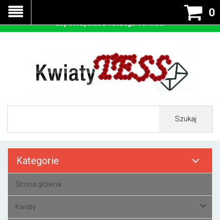
Nasza strona korzysta z cookies - czyli tzw ciastek w celu
0
prawidłowego działania. Zaakceptuj przyjmowanie cookies
aby korzystać z naszego serwisu.
Szukaj
Kategorie
Strona główna
Kwiaty