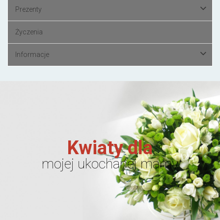
Prezenty
Życzenia
Informacje
Kwiaty dla
mojej ukochanej mamy