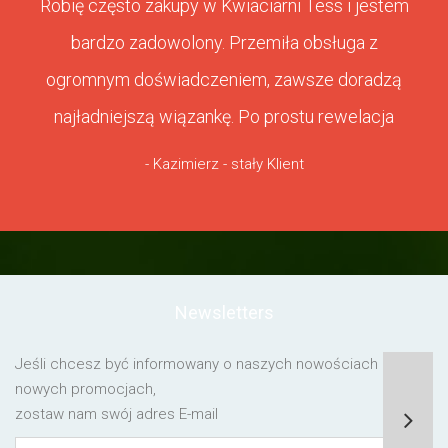
Robię często zakupy w Kwiaciarni Tess i jestem
bardzo zadowolony. Przemiła obsługa z
ogromnym doświadczeniem, zawsze doradzą
najładniejszą wiązankę. Po prostu rewelacja
- Kazimierz - stały Klient
Newsletters
Jeśli chcesz być informowany o naszych nowościach lub o
nowych promocjach,
zostaw nam swój adres E-mail