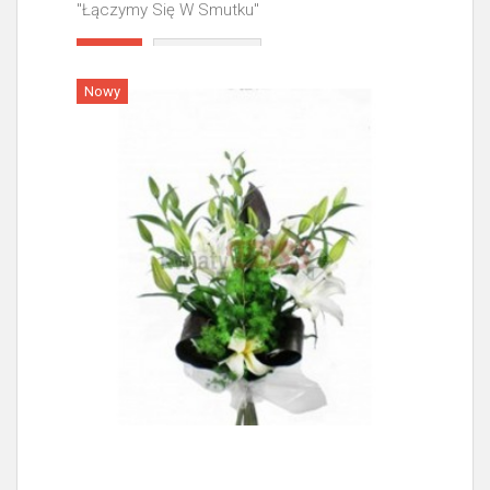
"Łączymy Się W Smutku"
Więcej
Nowy