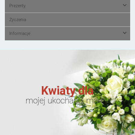
Prezenty
Życzenia
Informacje
Kwiaty dla
mojej ukochanej mamy