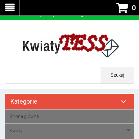
Nasza strona korzysta z cookies - czyli tzw ciastek w celu
0
prawidłowego działania. Zaakceptuj przyjmowanie cookies
aby korzystać z naszego serwisu.
Szukaj
Kategorie
Strona główna
Kwiaty