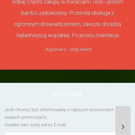
Robię często zakupy w Kwiaciarni Tess i jestem
bardzo zadowolony. Przemiła obsługa z
ogromnym doświadczeniem, zawsze doradzą
najładniejszą wiązankę. Po prostu rewelacja
- Kazimierz - stały Klient
Newsletters
Jeśli chcesz być informowany o naszych nowościach lub o
nowych promocjach,
zostaw nam swój adres E-mail