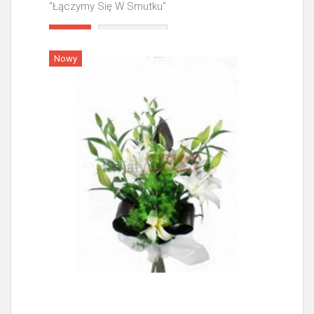
"Łączymy Się W Smutku"
Więcej
Nowy