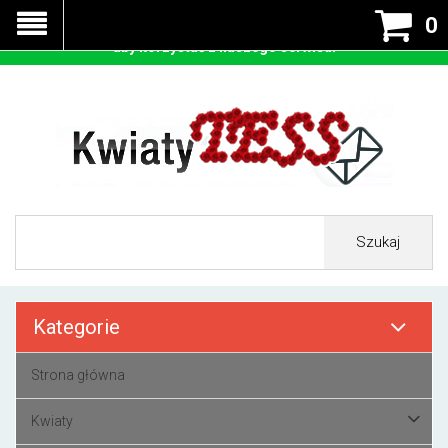
Nasza strona korzysta z cookies - czyli tzw ciastek w celu
0
prawidłowego działania. Zaakceptuj przyjmowanie cookies
aby korzystać z naszego serwisu.
Szukaj
Kategorie
Strona główna
Kwiaty