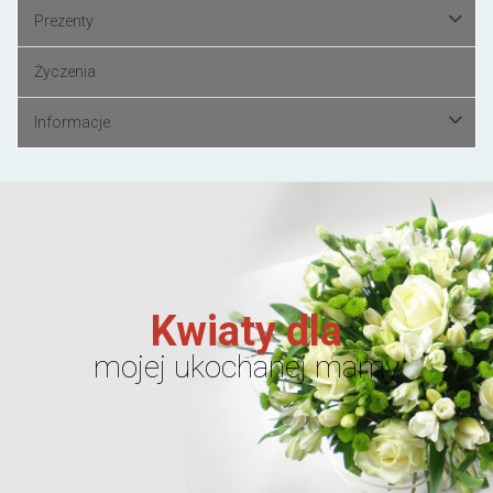
Prezenty
Życzenia
Informacje
Kwiaty dla
mojej ukochanej mamy