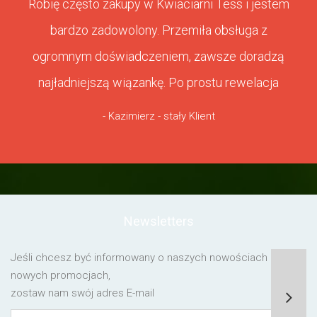
Robię często zakupy w Kwiaciarni Tess i jestem
bardzo zadowolony. Przemiła obsługa z
ogromnym doświadczeniem, zawsze doradzą
najładniejszą wiązankę. Po prostu rewelacja
- Kazimierz - stały Klient
Newsletters
Jeśli chcesz być informowany o naszych nowościach lub o
nowych promocjach,
zostaw nam swój adres E-mail