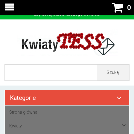
Nasza strona korzysta z cookies - czyli tzw ciastek w celu
0
prawidłowego działania. Zaakceptuj przyjmowanie cookies
aby korzystać z naszego serwisu.
Szukaj
Kategorie
Strona główna
Kwiaty