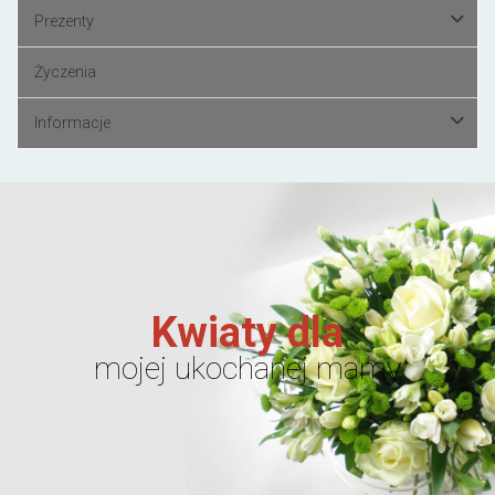
Prezenty
Życzenia
Informacje
Kwiaty dla
mojej ukochanej mamy