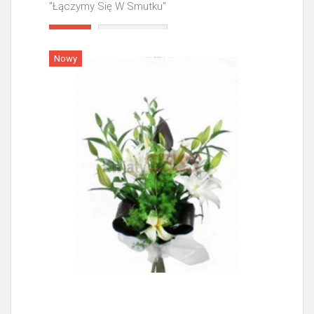
"Łączymy Się W Smutku"
Więcej
Nowy