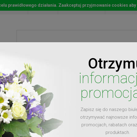
w celu prawidłowego działania. Zaakceptuj przyjmowanie cookies aby
Start
Moje konto
Lista życz
Otrzym
ty
Prezenty
Ży
informac
promocj
Zapisz się do naszego biul
dla
otrzymywać najnowsze inf
promocjach, rabatach ora
produktach.