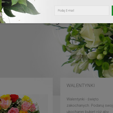
kochanej mam
WALENTYNKI
Walentynki - święto
zakochanych. Podaruj swoj
ukochanej bukiet róż aby