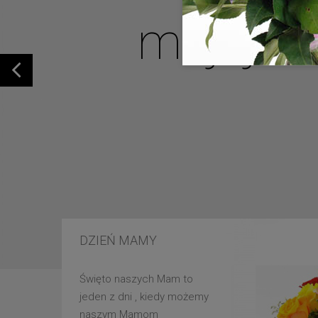
mojej u
DZIEŃ MAMY
Święto naszych Mam to
jeden z dni , kiedy możemy
naszym Mamom