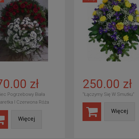
70.00 zł
250.00 zł
iec Pogrzebowy Biała
"Łączymy Się W Smutku"
aretka I Czerwona Róża
Więcej
Więcej