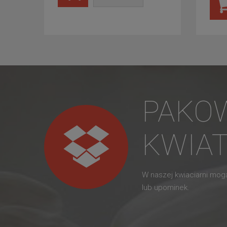
PAKO
KWIA
W naszej kwiaciarni mo
lub upominek.