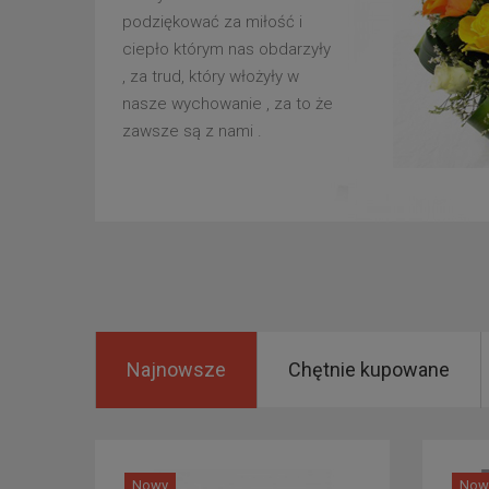
podziękować za miłość i
ciepło którym nas obdarzyły
, za trud, który włożyły w
nasze wychowanie , za to że
zawsze są z nami .
Najnowsze
Chętnie kupowane
Nowy
Now