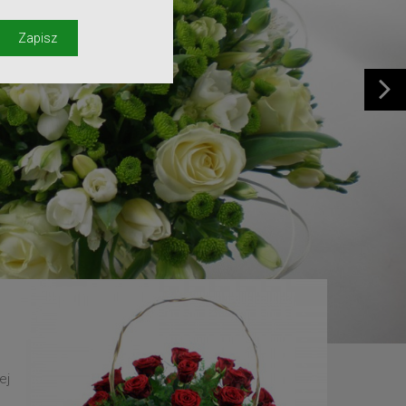
y
Zapisz
ej