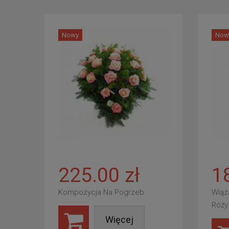
Nowy
Now
225.00 zł
1
Kompozycja Na Pogrzeb
Wiąz
Róży
Więcej