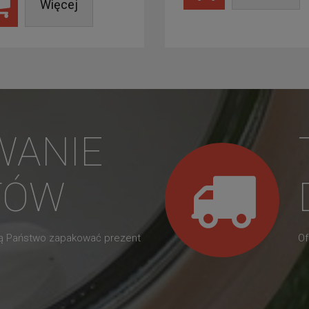
Więcej
WANIE
TÓW
gą Państwo zapakować prezent
Of