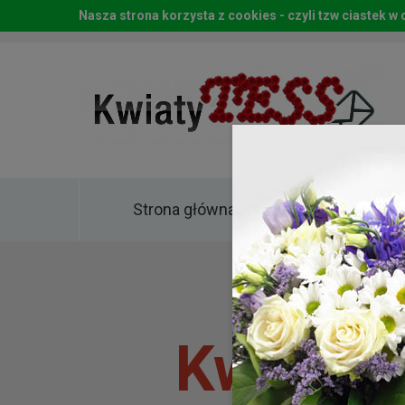
Nasza strona korzysta z cookies - czyli tzw ciastek 
Strona główna
Kwia
Kwiaty 