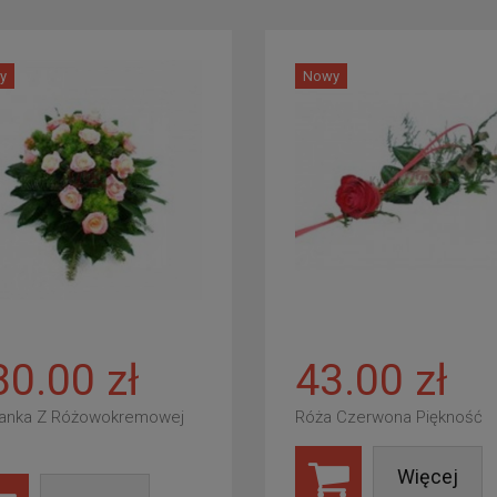
y
Nowy
80.00 zł
43.00 zł
anka Z Różowokremowej
Róża Czerwona Piękność
Więcej