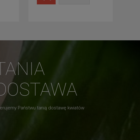
TANIA
DOSTAWA
erujemy Państwu tanią dostawę kwiatów