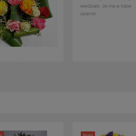
wiedziała , że ma w tobie
oparcie .
y
Nowy