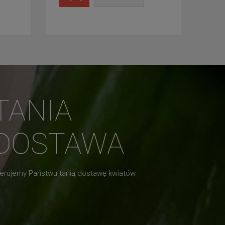
TANIA
DOSTAWA
erujemy Państwu tanią dostawę kwiatów