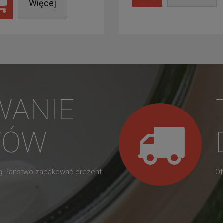
Więcej
WANIE
TÓW
gą Państwo zapakować prezent
Of