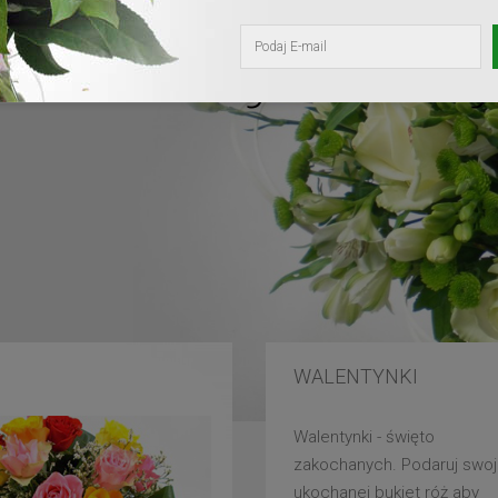
kochanej mam
WALENTYNKI
Walentynki - święto
zakochanych. Podaruj swoj
ukochanej bukiet róż aby