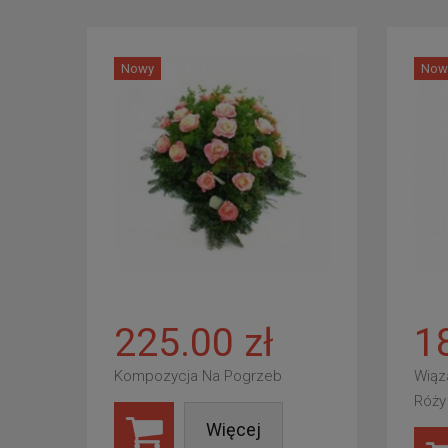
Nowy
Now
225.00 zł
1
Kompozycja Na Pogrzeb
Wiąz
Róży
Więcej