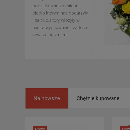
podziękować za miłość i
ciepło którym nas obdarzyły
, za trud, który włożyły w
nasze wychowanie , za to że
zawsze są z nami .
Najnowsze
Chętnie kupowane
Nowy
Now