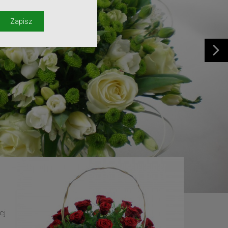
y
Zapisz
ej