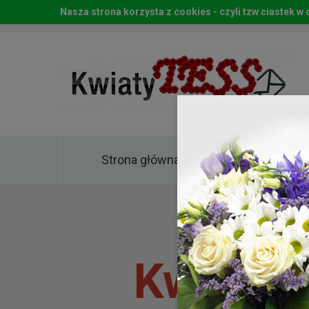
Nasza strona korzysta z cookies - czyli tzw ciastek 
Strona główna
Kwia
Kwiaty 