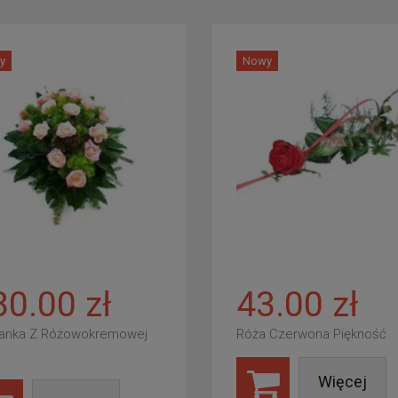
y
Nowy
80.00 zł
43.00 zł
anka Z Różowokremowej
Róża Czerwona Piękność
Więcej