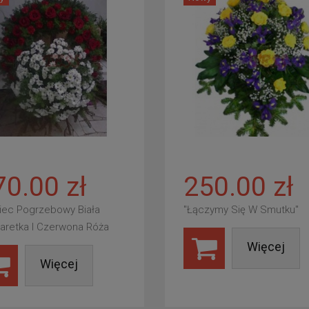
70.00 zł
250.00 zł
iec Pogrzebowy Biała
"Łączymy Się W Smutku"
aretka I Czerwona Róża
Więcej
Więcej