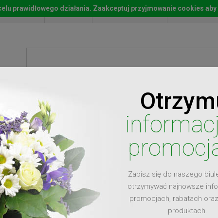
w celu prawidłowego działania. Zaakceptuj przyjmowanie cookies aby
Start
Moje konto
Lista życz
Otrzym
ty
Prezenty
Ży
informac
promocj
Zapisz się do naszego biul
dla
otrzymywać najnowsze inf
promocjach, rabatach ora
produktach.