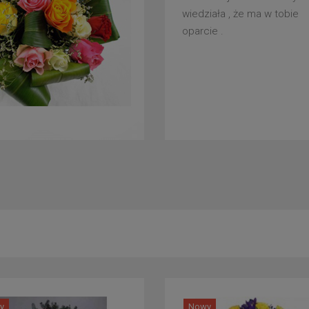
wiedziała , że ma w tobie
oparcie .
y
Nowy