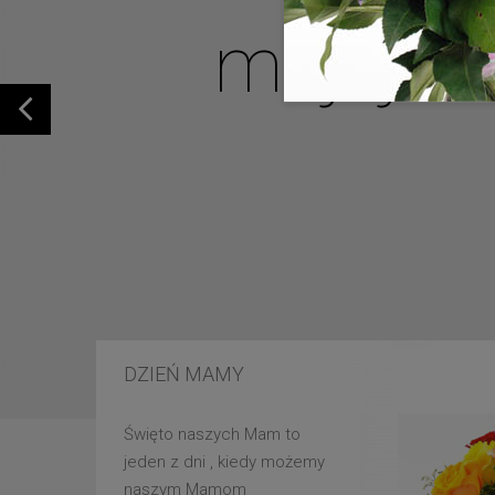
mojej u
DZIEŃ MAMY
Święto naszych Mam to
jeden z dni , kiedy możemy
naszym Mamom