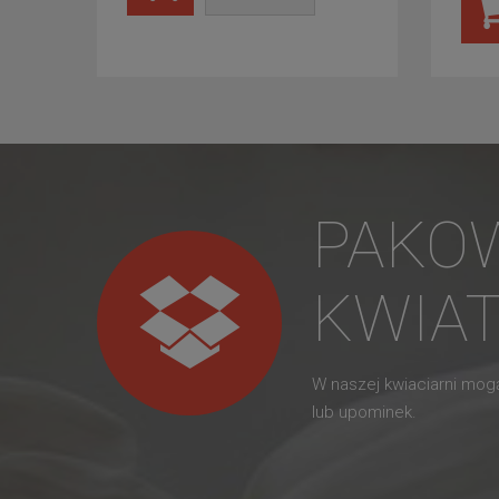
PAKO
KWIA
W naszej kwiaciarni mo
lub upominek.