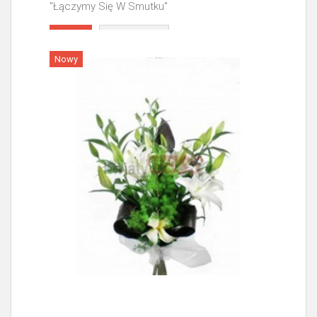
"Łączymy Się W Smutku"
Więcej
Nowy