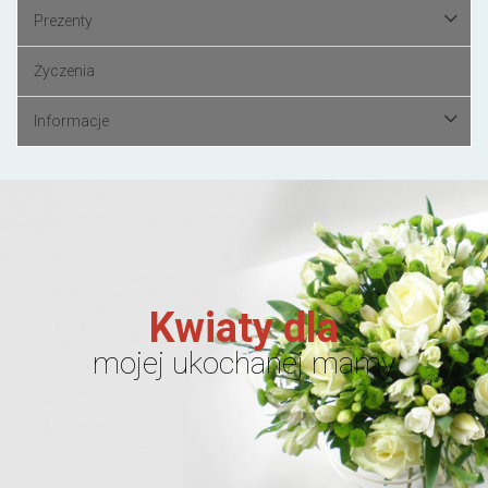
Prezenty
Życzenia
Informacje
Kwiaty dla
mojej ukochanej mamy