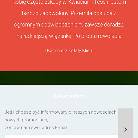
Robię często zakupy w Kwiaciarni Tess i jestem
bardzo zadowolony. Przemiła obsługa z
ogromnym doświadczeniem, zawsze doradzą
najładniejszą wiązankę. Po prostu rewelacja
- Kazimierz - stały Klient
Newsletters
Jeśli chcesz być informowany o naszych nowościach lub o
nowych promocjach,
zostaw nam swój adres E-mail