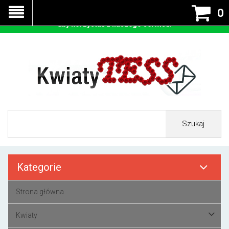
Nasza strona korzysta z cookies - czyli tzw ciastek w celu
0
prawidłowego działania. Zaakceptuj przyjmowanie cookies
aby korzystać z naszego serwisu.
Szukaj
Kategorie
Strona główna
Kwiaty