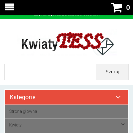
Nasza strona korzysta z cookies - czyli tzw ciastek w celu
0
prawidłowego działania. Zaakceptuj przyjmowanie cookies
aby korzystać z naszego serwisu.
Szukaj
Kategorie
Strona główna
Kwiaty