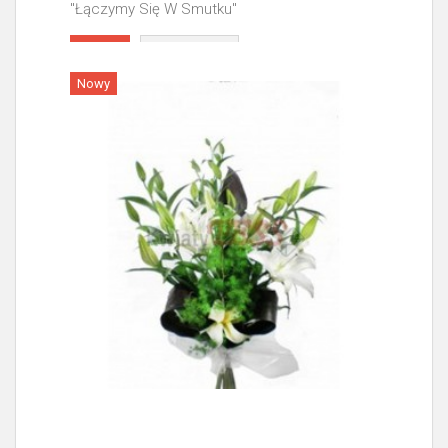
"Łączymy Się W Smutku"
Więcej
Nowy