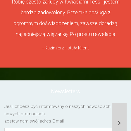
Robię często zakupy w Kwiaciarni Tess i jestem
bardzo zadowolony. Przemiła obsługa z
ogromnym doświadczeniem, zawsze doradzą
najładniejszą wiązankę. Po prostu rewelacja
- Kazimierz - stały Klient
Newsletters
Jeśli chcesz być informowany o naszych nowościach lub o
nowych promocjach,
zostaw nam swój adres E-mail