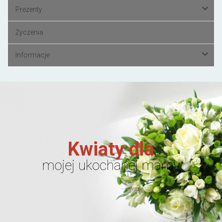
Prezenty
Życzenia
Informacje
Kwiaty dla
mojej ukochanej mamy