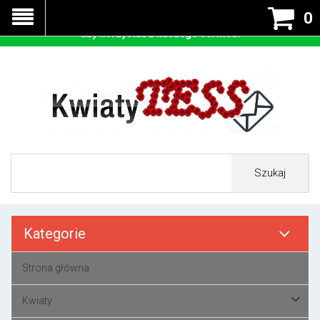
Nasza strona korzysta z cookies - czyli tzw ciastek w celu
0
prawidłowego działania. Zaakceptuj przyjmowanie cookies
aby korzystać z naszego serwisu.
Szukaj
Kategorie
Strona główna
Kwiaty