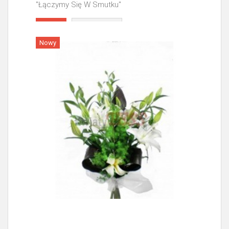
"Łączymy Się W Smutku"
Więcej
Nowy