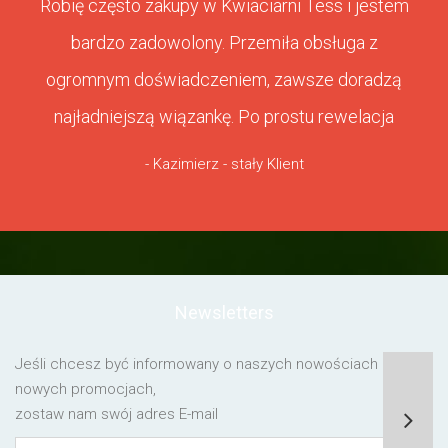
Robię często zakupy w Kwiaciarni Tess i jestem
bardzo zadowolony. Przemiła obsługa z
ogromnym doświadczeniem, zawsze doradzą
najładniejszą wiązankę. Po prostu rewelacja
- Kazimierz - stały Klient
Newsletters
Jeśli chcesz być informowany o naszych nowościach lub o
nowych promocjach,
zostaw nam swój adres E-mail