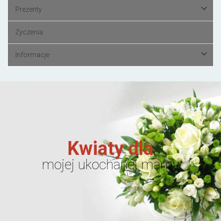
Prezenty
Życzenia
Informacje
Kwiaty dla
mojej ukochanej mamy