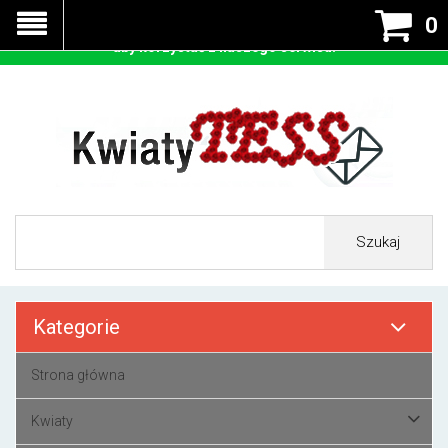
Nasza strona korzysta z cookies - czyli tzw ciastek w celu
0
prawidłowego działania. Zaakceptuj przyjmowanie cookies
aby korzystać z naszego serwisu.
Szukaj
Kategorie
Strona główna
Kwiaty