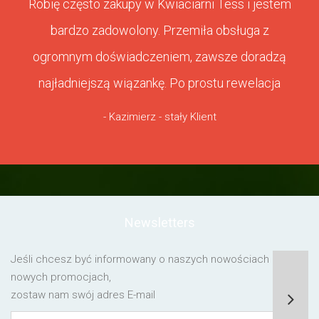
Robię często zakupy w Kwiaciarni Tess i jestem
bardzo zadowolony. Przemiła obsługa z
ogromnym doświadczeniem, zawsze doradzą
najładniejszą wiązankę. Po prostu rewelacja
- Kazimierz - stały Klient
Newsletters
Jeśli chcesz być informowany o naszych nowościach lub o
nowych promocjach,
zostaw nam swój adres E-mail