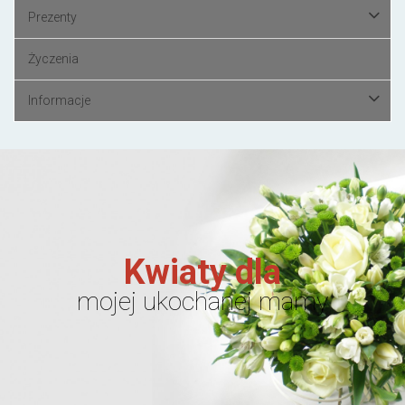
Prezenty
Życzenia
Informacje
Kwiaty dla
mojej ukochanej mamy