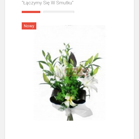
"Łączymy Się W Smutku"
Więcej
Nowy