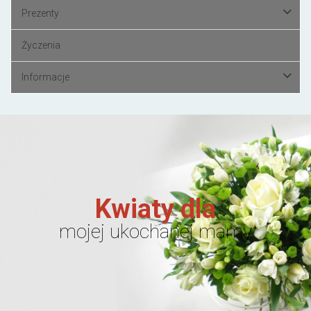
Prezenty
Życzenia
Informacje
Kwiaty dla
mojej ukochanej mamy