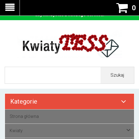
Nasza strona korzysta z cookies - czyli tzw ciastek w celu
0
prawidłowego działania. Zaakceptuj przyjmowanie cookies
aby korzystać z naszego serwisu.
Szukaj
Kategorie
Strona główna
Kwiaty