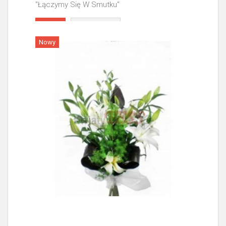
"Łączymy Się W Smutku"
Więcej
Nowy