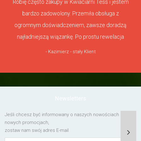
Robię często zakupy w Kwiaciarni Tess i jestem
bardzo zadowolony. Przemiła obsługa z
ogromnym doświadczeniem, zawsze doradzą
najładniejszą wiązankę. Po prostu rewelacja
- Kazimierz - stały Klient
Newsletters
Jeśli chcesz być informowany o naszych nowościach lub o
nowych promocjach,
zostaw nam swój adres E-mail