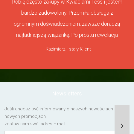
Robię często zakupy w Kwiaciarni Tess i jestem
bardzo zadowolony. Przemiła obsługa z
ogromnym doświadczeniem, zawsze doradzą
najładniejszą wiązankę. Po prostu rewelacja
- Kazimierz - stały Klient
Newsletters
Jeśli chcesz być informowany o naszych nowościach lub o
nowych promocjach,
zostaw nam swój adres E-mail