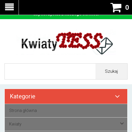
Nasza strona korzysta z cookies - czyli tzw ciastek w celu
0
prawidłowego działania. Zaakceptuj przyjmowanie cookies
aby korzystać z naszego serwisu.
Szukaj
Kategorie
Strona główna
Kwiaty