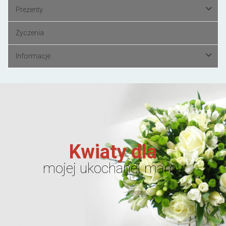
Prezenty
Życzenia
Informacje
Kwiaty dla
mojej ukochanej mamy