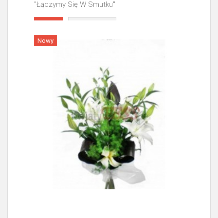
"Łączymy Się W Smutku"
Więcej
Nowy