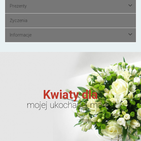
Prezenty
Życzenia
Informacje
Kwiaty dla
mojej ukochanej mamy