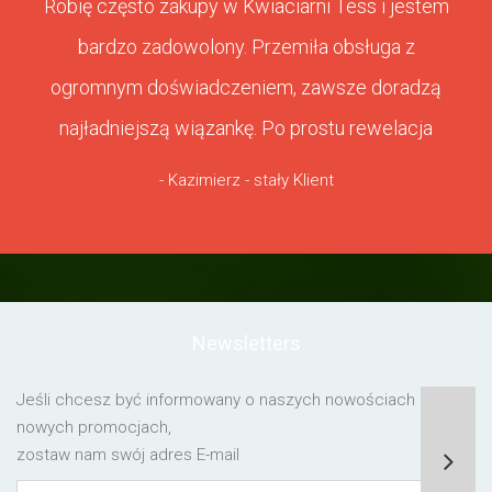
Robię często zakupy w Kwiaciarni Tess i jestem
bardzo zadowolony. Przemiła obsługa z
ogromnym doświadczeniem, zawsze doradzą
najładniejszą wiązankę. Po prostu rewelacja
- Kazimierz - stały Klient
Newsletters
Jeśli chcesz być informowany o naszych nowościach lub o
nowych promocjach,
zostaw nam swój adres E-mail