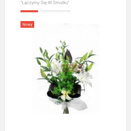
"Łączymy Się W Smutku"
Więcej
Nowy