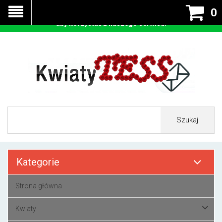
Nasza strona korzysta z cookies - czyli tzw ciastek w celu
0
prawidłowego działania. Zaakceptuj przyjmowanie cookies
aby korzystać z naszego serwisu.
Szukaj
Kategorie
Strona główna
Kwiaty