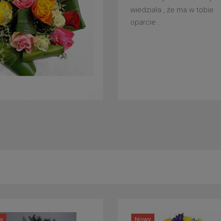
wiedziała , że ma w tobie
oparcie .
y
Nowy