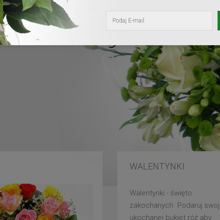
kochanej mam
WALENTYNKI
Walentynki - święto
zakochanych. Podaruj swoj
ukochanej bukiet róż aby