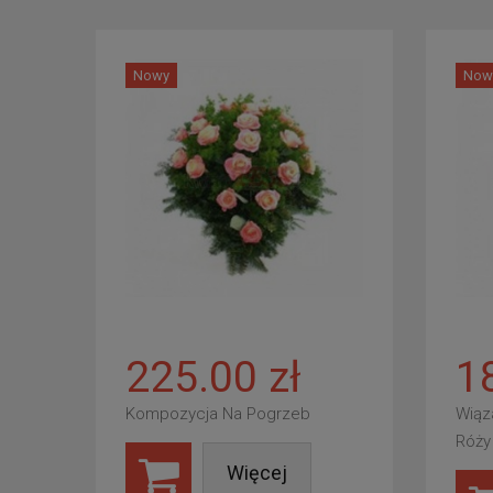
Nowy
Now
225.00 zł
1
Kompozycja Na Pogrzeb
Wiąz
Róży
Więcej