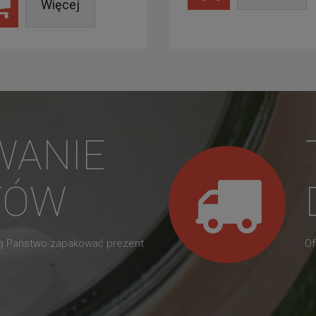
Więcej
WANIE
TÓW
gą Państwo zapakować prezent
Of