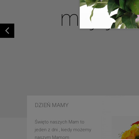
mojej u
DZIEŃ MAMY
Święto naszych Mam to
jeden z dni , kiedy możemy
naszym Mamom