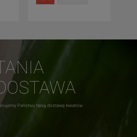
TANIA
DOSTAWA
erujemy Państwu tanią dostawę kwiatów