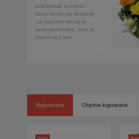
podziękować za miłość i
ciepło którym nas obdarzyły
, za trud, który włożyły w
nasze wychowanie , za to że
zawsze są z nami .
Najnowsze
Chętnie kupowane
Nowy
Now