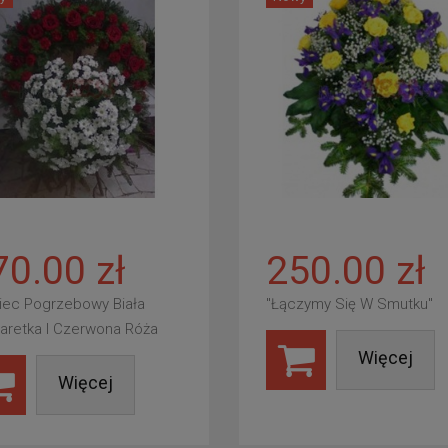
70.00 zł
250.00 zł
iec Pogrzebowy Biała
"Łączymy Się W Smutku"
aretka I Czerwona Róża
Więcej
Więcej