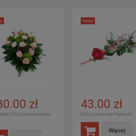
y
Nowy
80.00 zł
43.00 zł
anka Z Różowokremowej
Róża Czerwona Piękność
Więcej