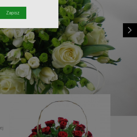
y
Zapisz
ej