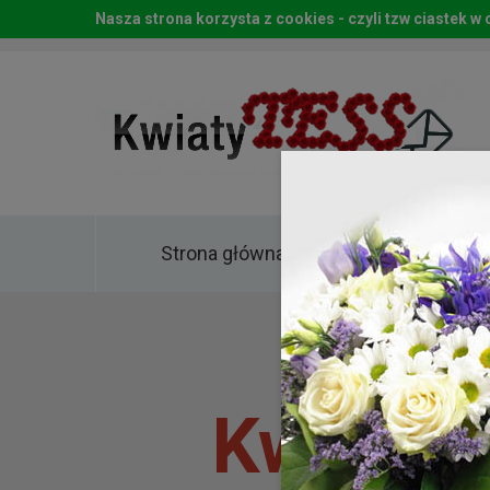
Nasza strona korzysta z cookies - czyli tzw ciastek 
Strona główna
Kwia
Kwiaty 