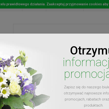
w celu prawidłowego działania. Zaakceptuj przyjmowanie cookies aby
Start
Moje konto
Lista życz
Otrzym
ty
Prezenty
Ży
informac
promocj
Zapisz się do naszego biul
dla
otrzymywać najnowsze inf
promocjach, rabatach ora
produktach.