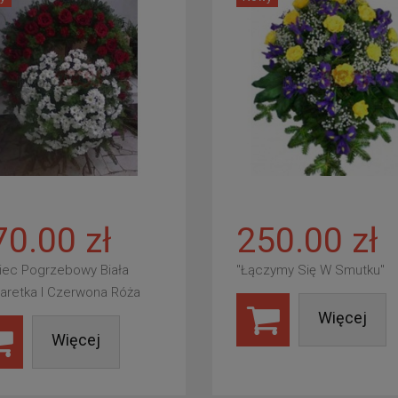
70.00 zł
250.00 zł
iec Pogrzebowy Biała
"Łączymy Się W Smutku"
aretka I Czerwona Róża
Więcej
Więcej