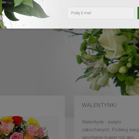
kochanej mam
WALENTYNKI
Walentynki - święto
zakochanych. Podaruj swoj
ukochanej bukiet róż aby