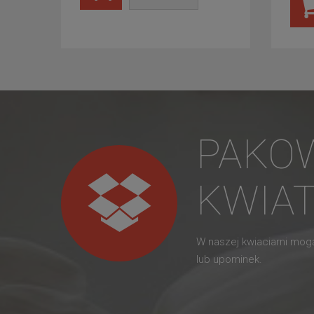
PAKO
KWIA
W naszej kwiaciarni mo
lub upominek.