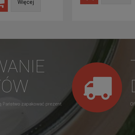
Więcej
WANIE
TÓW
gą Państwo zapakować prezent
Of