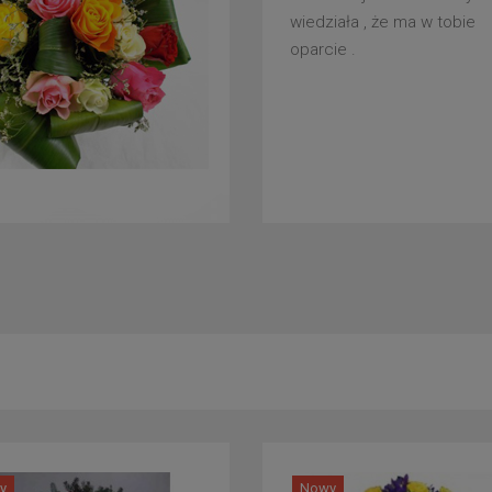
wiedziała , że ma w tobie
oparcie .
y
Nowy