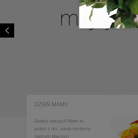
mojej u
DZIEŃ MAMY
Święto naszych Mam to
jeden z dni , kiedy możemy
naszym Mamom