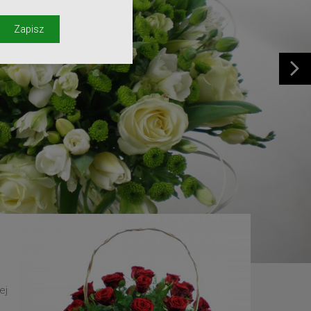
y
Zapisz
ej