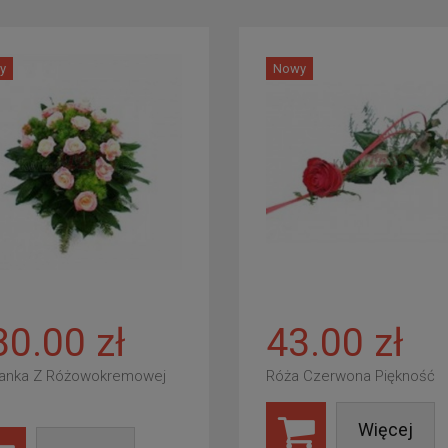
y
Nowy
80.00 zł
43.00 zł
anka Z Różowokremowej
Róża Czerwona Piękność
Więcej