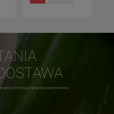
TANIA
DOSTAWA
erujemy Państwu tanią dostawę kwiatów