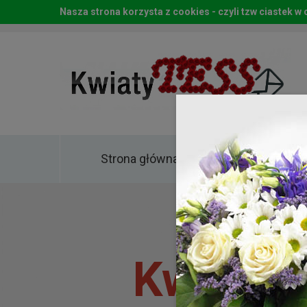
Nasza strona korzysta z cookies - czyli tzw ciastek 
Strona główna
Kwia
Kwiaty 