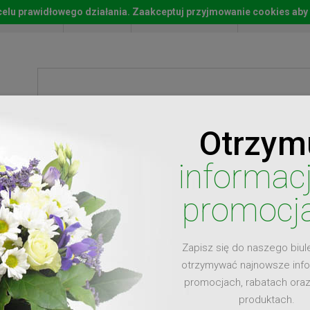
w celu prawidłowego działania. Zaakceptuj przyjmowanie cookies aby
Start
Moje konto
Lista życz
Otrzym
ty
Prezenty
Ży
informac
promocj
Zapisz się do naszego biul
dla
otrzymywać najnowsze inf
promocjach, rabatach ora
produktach.