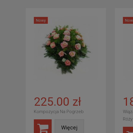
Nowy
Now
225.00 zł
1
Kompozycja Na Pogrzeb
Wiąz
Róży
Więcej