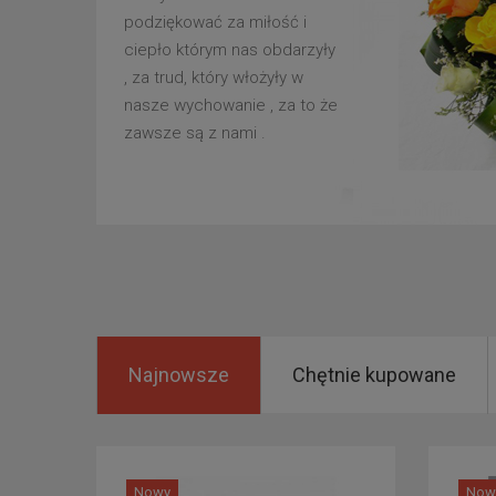
podziękować za miłość i
ciepło którym nas obdarzyły
, za trud, który włożyły w
nasze wychowanie , za to że
zawsze są z nami .
Najnowsze
Chętnie kupowane
Nowy
Now