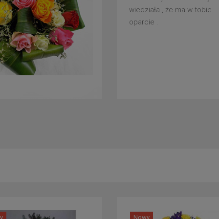
wiedziała , że ma w tobie
oparcie .
y
Nowy