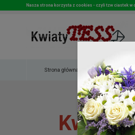
Nasza strona korzysta z cookies - czyli tzw ciastek 
Strona główna
Kwia
Kwiaty 