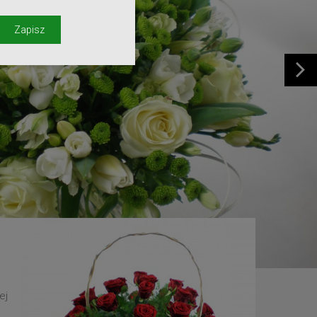
y
Zapisz
ej