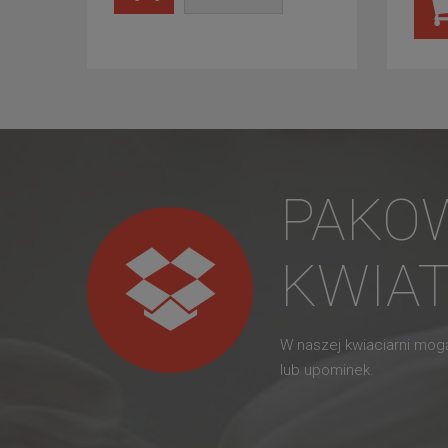
PAKO
KWIA
W naszej kwiaciarni mo
lub upominek.