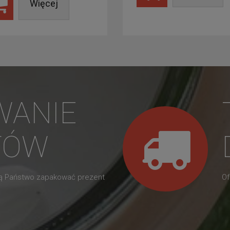
Więcej
WANIE
TÓW
gą Państwo zapakować prezent
Of