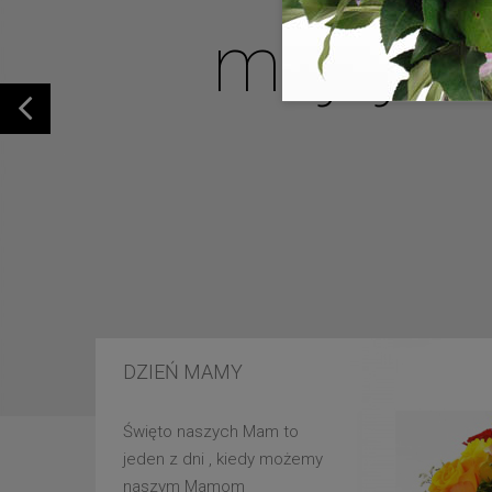
mojej u
DZIEŃ MAMY
Święto naszych Mam to
jeden z dni , kiedy możemy
naszym Mamom