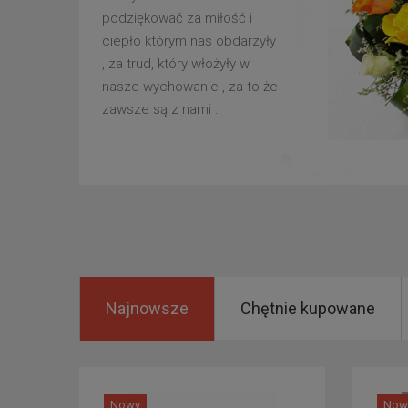
podziękować za miłość i
ciepło którym nas obdarzyły
, za trud, który włożyły w
nasze wychowanie , za to że
zawsze są z nami .
Najnowsze
Chętnie kupowane
Nowy
Now