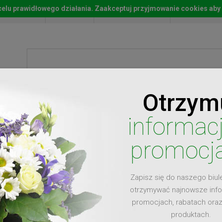
w celu prawidłowego działania. Zaakceptuj przyjmowanie cookies aby
Start
Moje konto
Lista życz
Otrzym
ty
Prezenty
Ży
informac
promocj
Zapisz się do naszego biul
dla
otrzymywać najnowsze inf
promocjach, rabatach ora
produktach.