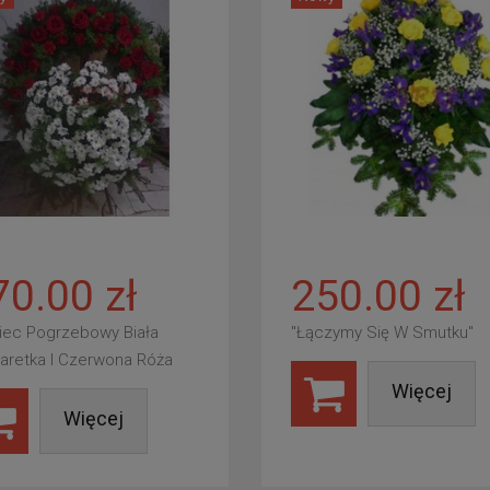
70.00 zł
250.00 zł
iec Pogrzebowy Biała
"Łączymy Się W Smutku"
aretka I Czerwona Róża
Więcej
Więcej