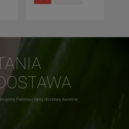
TANIA
DOSTAWA
erujemy Państwu tanią dostawę kwiatów