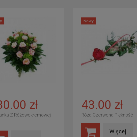
y
Nowy
80.00 zł
43.00 zł
anka Z Różowokremowej
Róża Czerwona Piękność
Więcej