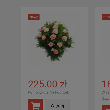
Nowy
Now
225.00 zł
1
Kompozycja Na Pogrzeb
Wiąz
Róży
Więcej