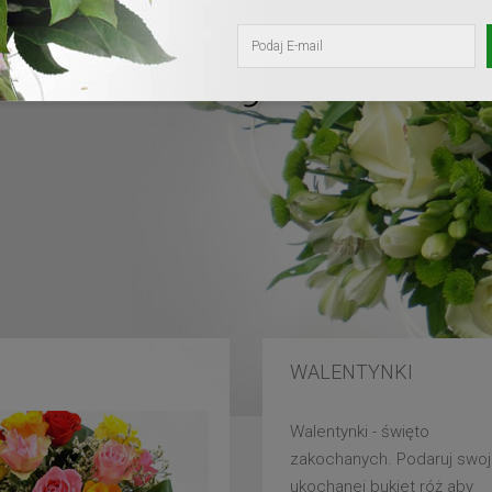
kochanej mam
WALENTYNKI
Walentynki - święto
zakochanych. Podaruj swoj
ukochanej bukiet róż aby