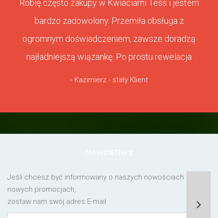
Robię często zakupy w Kwiaciarni Tess i jestem
bardzo zadowolony. Przemiła obsługa z
ogromnym doświadczeniem, zawsze doradzą
najładniejszą wiązankę. Po prostu rewelacja
- Kazimierz - stały Klient
Newsletters
Jeśli chcesz być informowany o naszych nowościach lub o
nowych promocjach,
zostaw nam swój adres E-mail