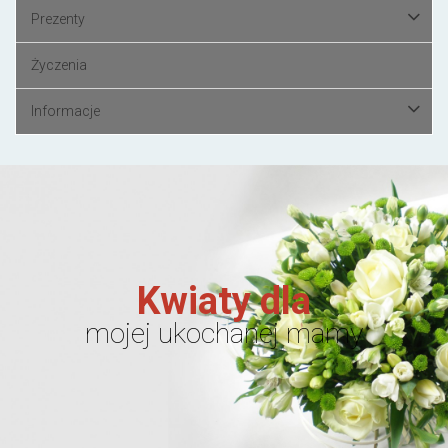
Prezenty
Życzenia
Informacje
Kwiaty dla
mojej ukochanej mamy