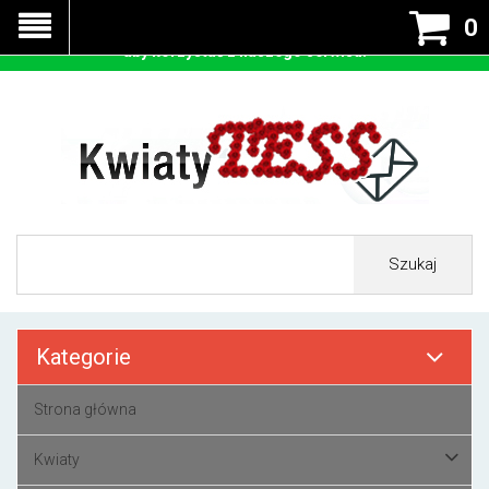
Nasza strona korzysta z cookies - czyli tzw ciastek w celu
0
prawidłowego działania. Zaakceptuj przyjmowanie cookies
aby korzystać z naszego serwisu.
Szukaj
Kategorie
Strona główna
Kwiaty