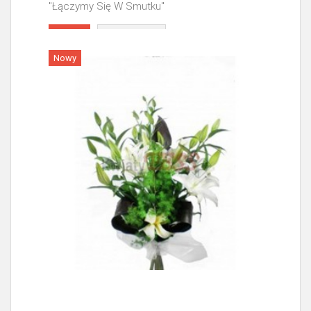
"Łączymy Się W Smutku"
Więcej
Nowy