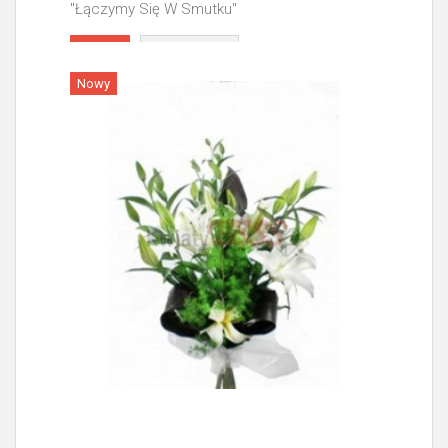
"Łączymy Się W Smutku"
Więcej
Nowy