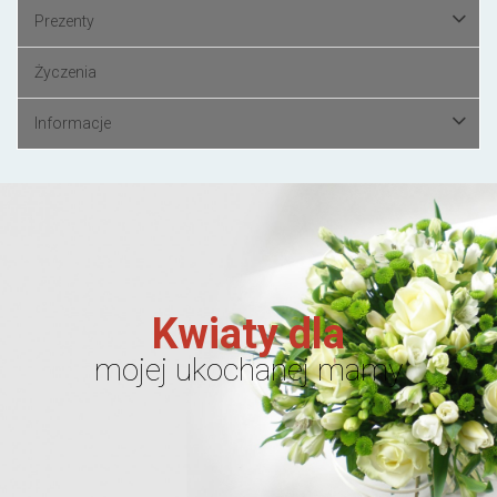
Prezenty
Życzenia
Informacje
Kwiaty dla
mojej ukochanej mamy