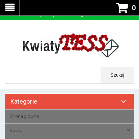
Nasza strona korzysta z cookies - czyli tzw ciastek w celu
0
prawidłowego działania. Zaakceptuj przyjmowanie cookies
aby korzystać z naszego serwisu.
Szukaj
Kategorie
Strona główna
Kwiaty