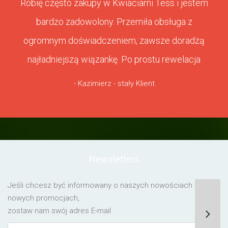
Robię często zakupy w Kwiaciarni Tess i jestem
bardzo zadowolony. Przemiła obsługa z
ogromnym doświadczeniem, zawsze doradzą
najładniejszą wiązankę. Po prostu rewelacja
- Kazimierz - stały Klient
Newsletters
Jeśli chcesz być informowany o naszych nowościach lub o
nowych promocjach,
zostaw nam swój adres E-mail