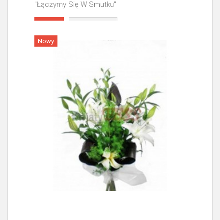
"Łączymy Się W Smutku"
Więcej
Nowy