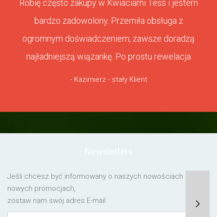
Robię często zakupy w Kwiaciarni Tess i jestem
bardzo zadowolony. Przemiła obsługa z
ogromnym doświadczeniem, zawsze doradzą
najładniejszą wiązankę. Po prostu rewelacja
- Kazimierz - stały Klient
Newsletters
Jeśli chcesz być informowany o naszych nowościach lub o
nowych promocjach,
zostaw nam swój adres E-mail