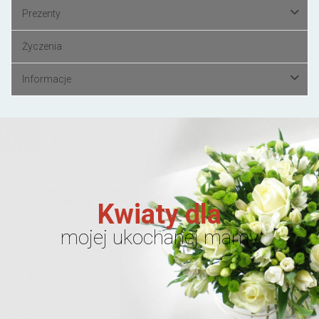
Prezenty
Życzenia
Informacje
Kwiaty dla
mojej ukochanej mamy