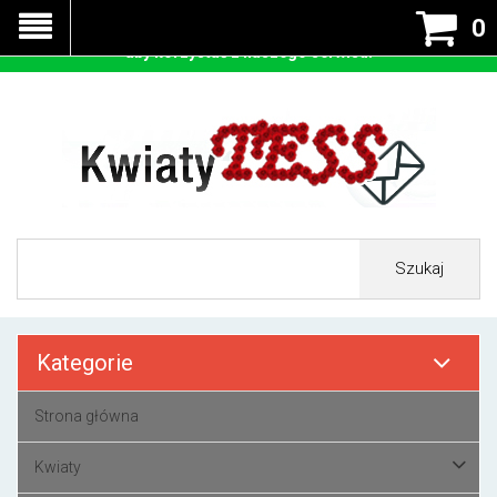
Nasza strona korzysta z cookies - czyli tzw ciastek w celu
0
prawidłowego działania. Zaakceptuj przyjmowanie cookies
aby korzystać z naszego serwisu.
Szukaj
Kategorie
Strona główna
Kwiaty