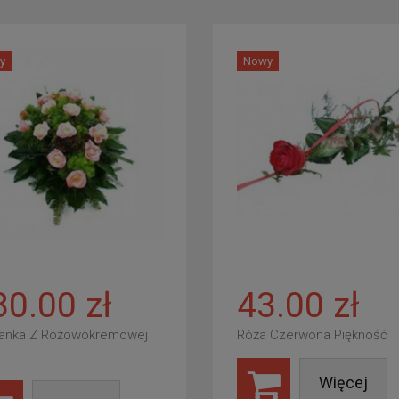
y
Nowy
80.00 zł
43.00 zł
anka Z Różowokremowej
Róża Czerwona Piękność
Więcej