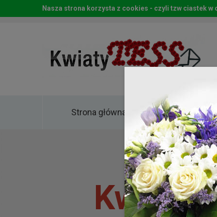
Nasza strona korzysta z cookies - czyli tzw ciastek 
Strona główna
Kwia
Kwiaty 