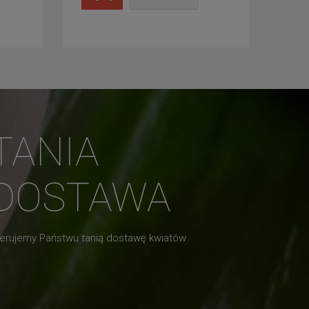
TANIA
DOSTAWA
erujemy Państwu tanią dostawę kwiatów