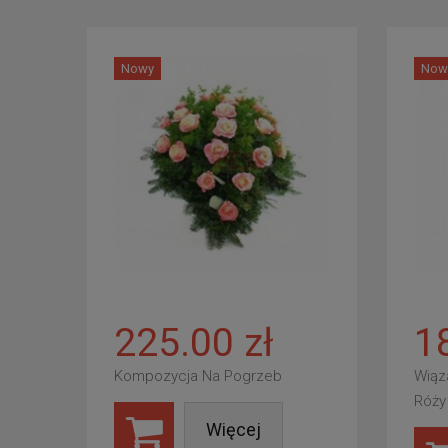
Nowy
Now
225.00 zł
1
Kompozycja Na Pogrzeb
Wiąz
Róży
Więcej