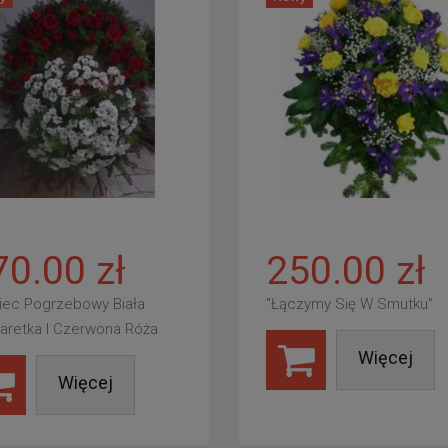
70.00 zł
250.00 zł
iec Pogrzebowy Biała
"Łączymy Się W Smutku"
aretka I Czerwona Róża
Więcej
Więcej