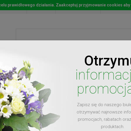
w celu prawidłowego działania. Zaakceptuj przyjmowanie cookies aby
Start
Moje konto
Lista życz
Otrzym
ty
Prezenty
Ży
informac
promocj
Zapisz się do naszego biul
dla
otrzymywać najnowsze inf
promocjach, rabatach ora
produktach.