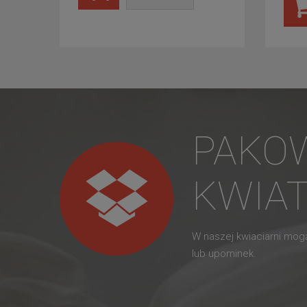
PAKO
KWIA
W naszej kwiaciarni mo
lub upominek.