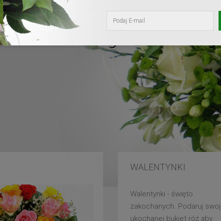
kochanej mam
WALENTYNKI
Walentynki - święto
zakochanych. Podaruj swoj
ukochanej bukiet róż aby