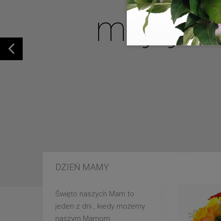
mojej u
DZIEŃ MAMY
Święto naszych Mam to
jeden z dni , kiedy możemy
naszym Mamom