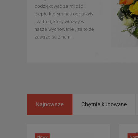
podziękować za miłość i
ciepło którym nas obdarzyły
, za trud, który włożyły w
nasze wychowanie , za to że
zawsze są z nami .
Najnowsze
Chętnie kupowane
Nowy
Now