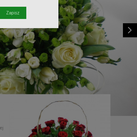
y
Zapisz
ej