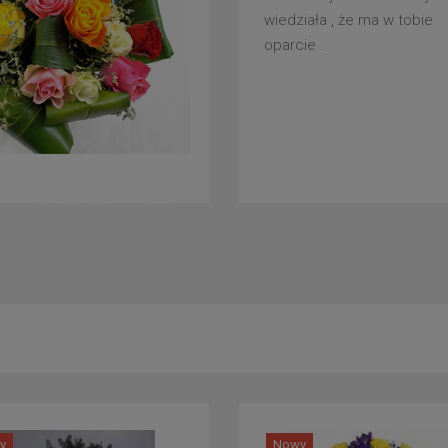
wiedziała , że ma w tobie
oparcie .
y
Nowy