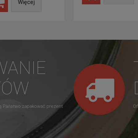
Więcej
WANIE
TÓW
gą Państwo zapakować prezent
Of