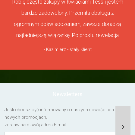
Robię często zakupy w Kwiaciarni Tess i jestem
bardzo zadowolony. Przemiła obsługa z
ogromnym doświadczeniem, zawsze doradzą
najładniejszą wiązankę. Po prostu rewelacja
- Kazimierz - stały Klient
Newsletters
Jeśli chcesz być informowany o naszych nowościach lub o
nowych promocjach,
zostaw nam swój adres E-mail