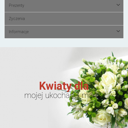
Prezenty
Życzenia
Informacje
Kwiaty dla
mojej ukochanej mamy