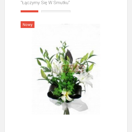
"Łączymy Się W Smutku"
Więcej
Nowy