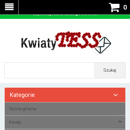
Nasza strona korzysta z cookies - czyli tzw ciastek w celu
0
prawidłowego działania. Zaakceptuj przyjmowanie cookies
aby korzystać z naszego serwisu.
Szukaj
Kategorie
Strona główna
Kwiaty