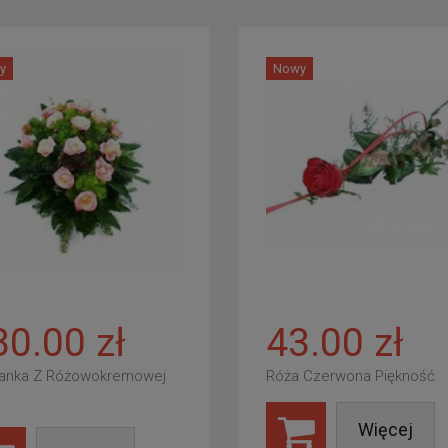
y
Nowy
80.00 zł
43.00 zł
anka Z Różowokremowej
Róża Czerwona Piękność
Więcej