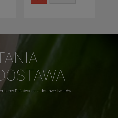
TANIA
DOSTAWA
erujemy Państwu tanią dostawę kwiatów