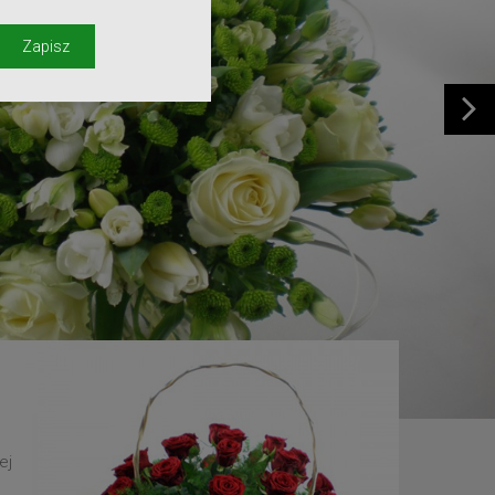
y
Zapisz
ej