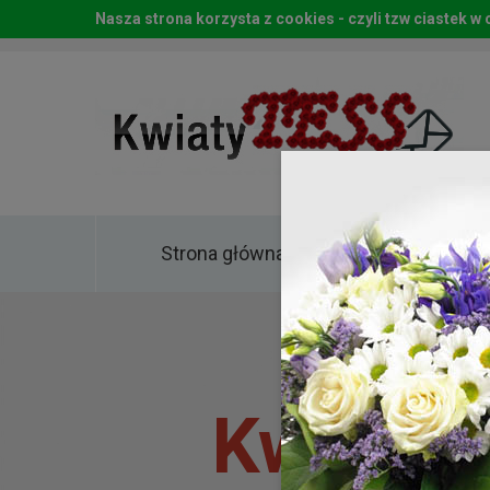
Nasza strona korzysta z cookies - czyli tzw ciastek 
Strona główna
Kwia
Kwiaty 