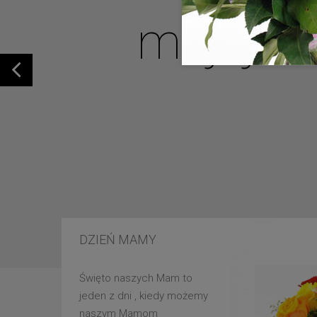
mojej u
DZIEŃ MAMY
Święto naszych Mam to
jeden z dni , kiedy możemy
naszym Mamom