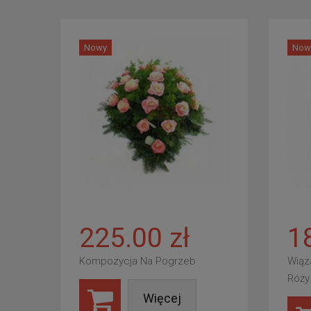
Nowy
Now
225.00 zł
1
Kompozycja Na Pogrzeb
Wiąz
Róży
Więcej