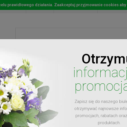
w celu prawidłowego działania. Zaakceptuj przyjmowanie cookies aby
Start
Moje konto
Lista życz
Otrzym
ty
Prezenty
Ży
informac
promocj
Zapisz się do naszego biul
dla
otrzymywać najnowsze inf
promocjach, rabatach ora
produktach.