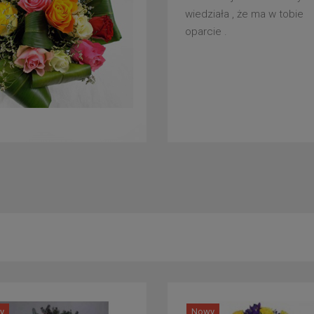
wiedziała , że ma w tobie
oparcie .
y
Nowy