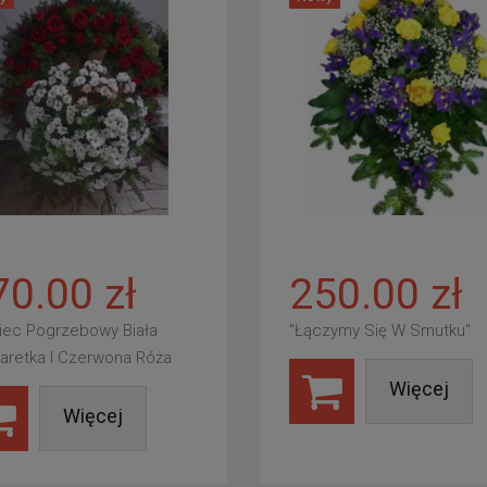
70.00 zł
250.00 zł
iec Pogrzebowy Biała
"Łączymy Się W Smutku"
aretka I Czerwona Róża
Więcej
Więcej