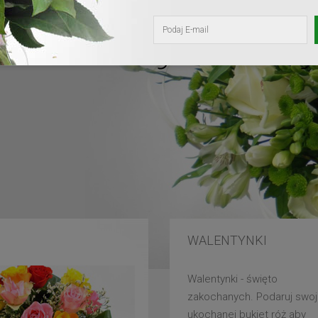
kochanej mam
WALENTYNKI
Walentynki - święto
zakochanych. Podaruj swoj
ukochanej bukiet róż aby