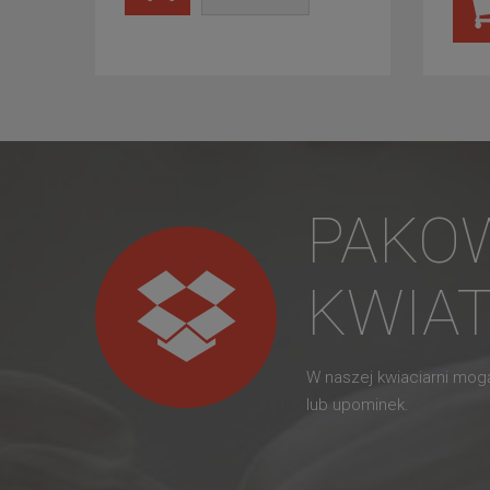
PAKO
KWIA
W naszej kwiaciarni mo
lub upominek.