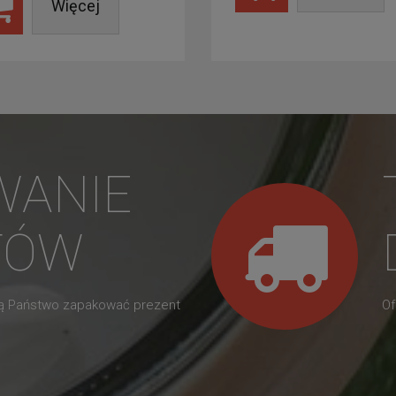
Więcej
WANIE
TÓW
gą Państwo zapakować prezent
Of