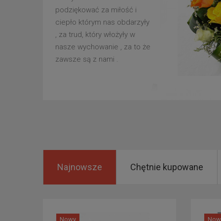
podziękować za miłość i
ciepło którym nas obdarzyły
, za trud, który włożyły w
nasze wychowanie , za to że
zawsze są z nami .
Najnowsze
Chętnie kupowane
Nowy
Now