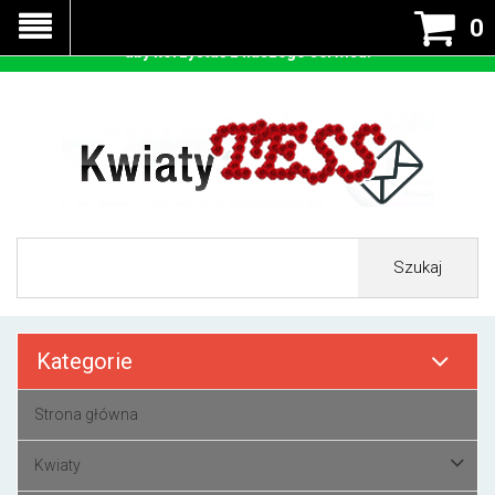
Nasza strona korzysta z cookies - czyli tzw ciastek w celu
0
prawidłowego działania. Zaakceptuj przyjmowanie cookies
aby korzystać z naszego serwisu.
Szukaj
Kategorie
Strona główna
Kwiaty