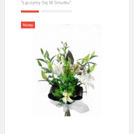
"Łączymy Się W Smutku"
Więcej
Nowy