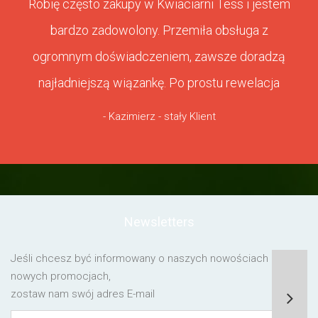
Robię często zakupy w Kwiaciarni Tess i jestem
bardzo zadowolony. Przemiła obsługa z
ogromnym doświadczeniem, zawsze doradzą
najładniejszą wiązankę. Po prostu rewelacja
- Kazimierz - stały Klient
Newsletters
Jeśli chcesz być informowany o naszych nowościach lub o
nowych promocjach,
zostaw nam swój adres E-mail