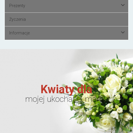
Prezenty
Życzenia
Informacje
Kwiaty dla
mojej ukochanej mamy