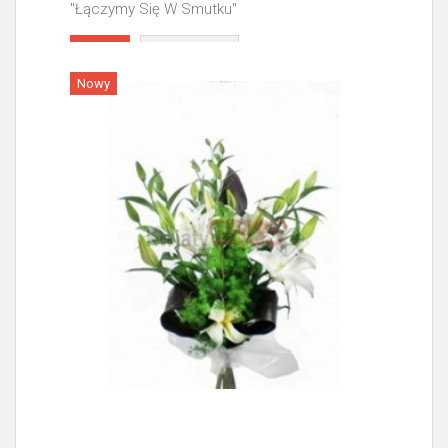
"Łączymy Się W Smutku"
Więcej
Nowy