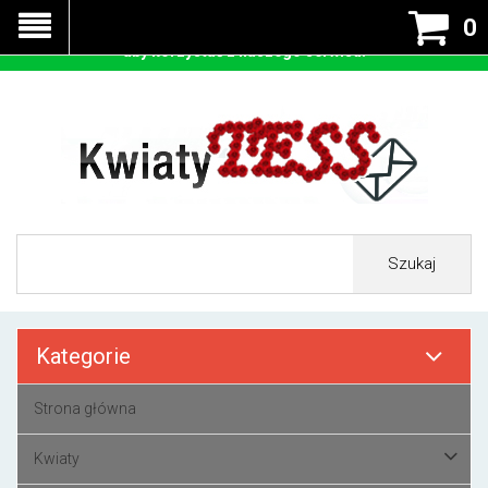
Nasza strona korzysta z cookies - czyli tzw ciastek w celu
0
prawidłowego działania. Zaakceptuj przyjmowanie cookies
aby korzystać z naszego serwisu.
Szukaj
Kategorie
Strona główna
Kwiaty