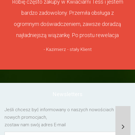
Robię często zakupy w Kwiaciarni Tess i jestem
bardzo zadowolony. Przemiła obsługa z
ogromnym doświadczeniem, zawsze doradzą
najładniejszą wiązankę. Po prostu rewelacja
- Kazimierz - stały Klient
Newsletters
Jeśli chcesz być informowany o naszych nowościach lub o
nowych promocjach,
zostaw nam swój adres E-mail