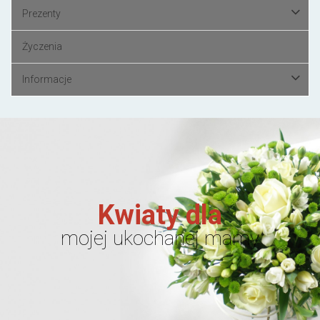
Prezenty
Życzenia
Informacje
Kwiaty dla
mojej ukochanej mamy