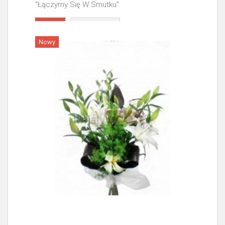
"Łączymy Się W Smutku"
Więcej
Nowy