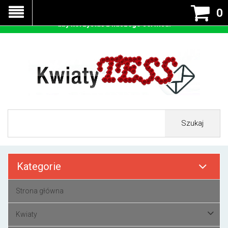
Nasza strona korzysta z cookies - czyli tzw ciastek w celu
0
prawidłowego działania. Zaakceptuj przyjmowanie cookies
aby korzystać z naszego serwisu.
Szukaj
Kategorie
Strona główna
Kwiaty