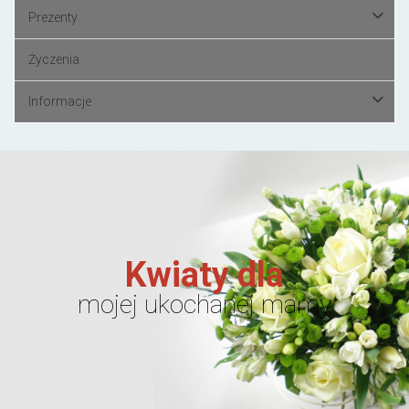
Prezenty
Życzenia
Informacje
Kwiaty dla
mojej ukochanej mamy