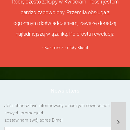
Robię często zakupy w Kwiaciarni Tess i jestem
bardzo zadowolony. Przemiła obsługa z
ogromnym doświadczeniem, zawsze doradzą
najładniejszą wiązankę. Po prostu rewelacja
- Kazimierz - stały Klient
Newsletters
Jeśli chcesz być informowany o naszych nowościach lub o
nowych promocjach,
zostaw nam swój adres E-mail