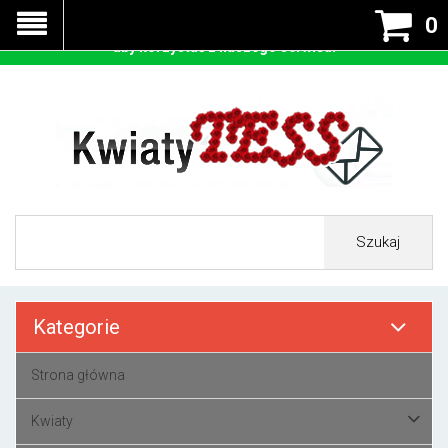
Nasza strona korzysta z cookies - czyli tzw ciastek w celu
0
prawidłowego działania. Zaakceptuj przyjmowanie cookies
aby korzystać z naszego serwisu.
Szukaj
Kategorie
Strona główna
Kwiaty