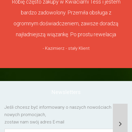
Robię często zakupy w Kwiaciarni Tess i jestem
bardzo zadowolony. Przemiła obsługa z
ogromnym doświadczeniem, zawsze doradzą
najładniejszą wiązankę. Po prostu rewelacja
- Kazimierz - stały Klient
Newsletters
Jeśli chcesz być informowany o naszych nowościach lub o
nowych promocjach,
zostaw nam swój adres E-mail