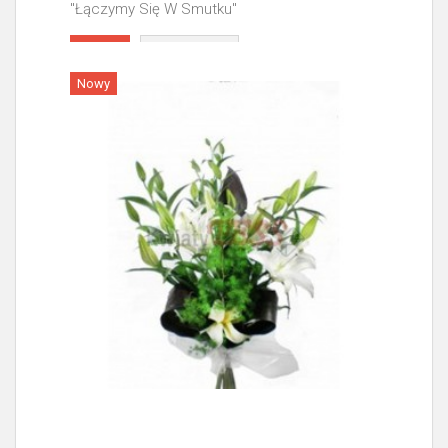
"Łączymy Się W Smutku"
Więcej
Nowy