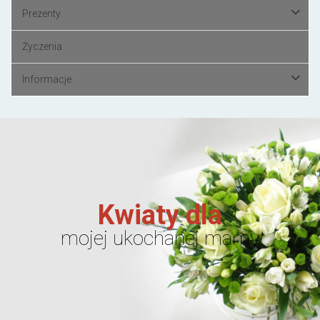
Prezenty
Życzenia
Informacje
Kwiaty dla
mojej ukochanej mamy