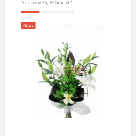
"Łączymy Się W Smutku"
Więcej
Nowy