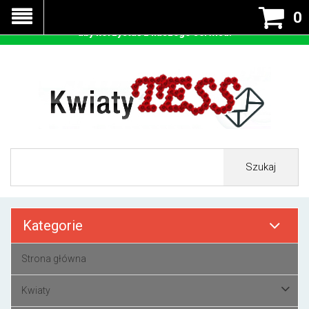
Nasza strona korzysta z cookies - czyli tzw ciastek w celu
0
prawidłowego działania. Zaakceptuj przyjmowanie cookies
aby korzystać z naszego serwisu.
Szukaj
Kategorie
Strona główna
Kwiaty