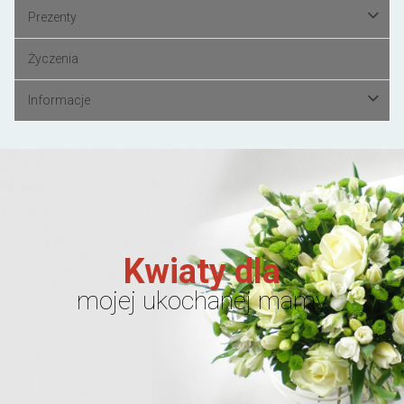
Prezenty
Życzenia
Informacje
Kwiaty dla
mojej ukochanej mamy