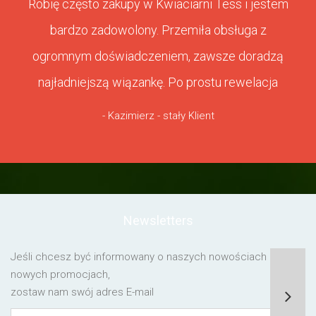
Robię często zakupy w Kwiaciarni Tess i jestem
bardzo zadowolony. Przemiła obsługa z
ogromnym doświadczeniem, zawsze doradzą
najładniejszą wiązankę. Po prostu rewelacja
- Kazimierz - stały Klient
Newsletters
Jeśli chcesz być informowany o naszych nowościach lub o
nowych promocjach,
zostaw nam swój adres E-mail