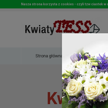
Nasza strona korzysta z cookies - czyli tzw ciastek 
Strona główna
Kwia
Kwiaty 