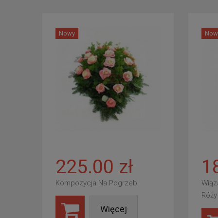
Nowy
Now
225.00 zł
1
Kompozycja Na Pogrzeb
Wiąz
Róży
Więcej