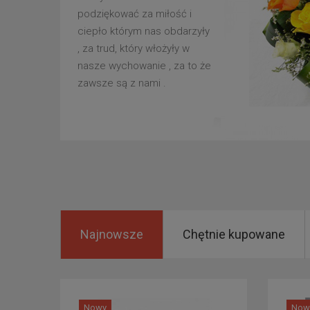
podziękować za miłość i
ciepło którym nas obdarzyły
, za trud, który włożyły w
nasze wychowanie , za to że
zawsze są z nami .
Najnowsze
Chętnie kupowane
Nowy
Now