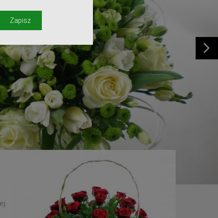
y
Zapisz
ej