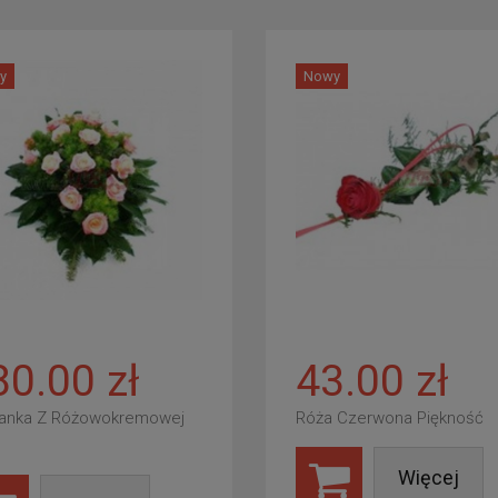
y
Nowy
80.00 zł
43.00 zł
anka Z Różowokremowej
Róża Czerwona Piękność
Więcej