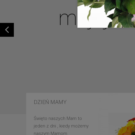
mojej u
DZIEŃ MAMY
Święto naszych Mam to
jeden z dni , kiedy możemy
naszym Mamom