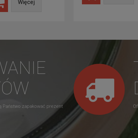
Więcej
WANIE
TÓW
gą Państwo zapakować prezent
Of