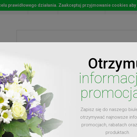
w celu prawidłowego działania. Zaakceptuj przyjmowanie cookies aby
Start
Moje konto
Lista życz
Otrzym
ty
Prezenty
Ży
informac
promocj
Zapisz się do naszego biul
dla
otrzymywać najnowsze inf
promocjach, rabatach ora
produktach.