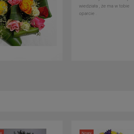
wiedziała , że ma w tobie
oparcie .
y
Nowy