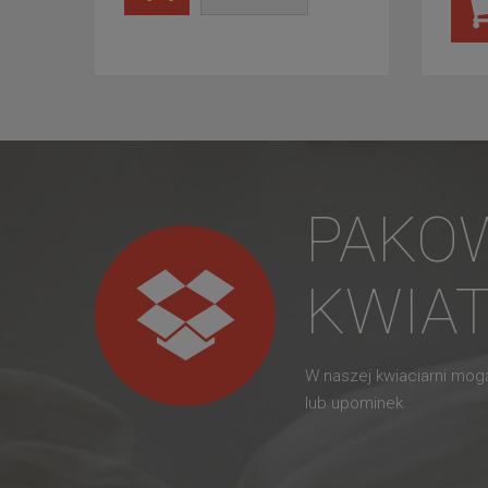
PAKO
KWIA
W naszej kwiaciarni mo
lub upominek.