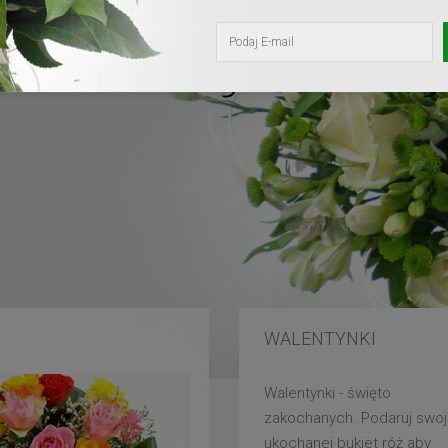
kochanej mam
WALENTYNKI
Walentynki - święto
zakochanych. Podaruj swoj
ukochanej bukiet róż aby