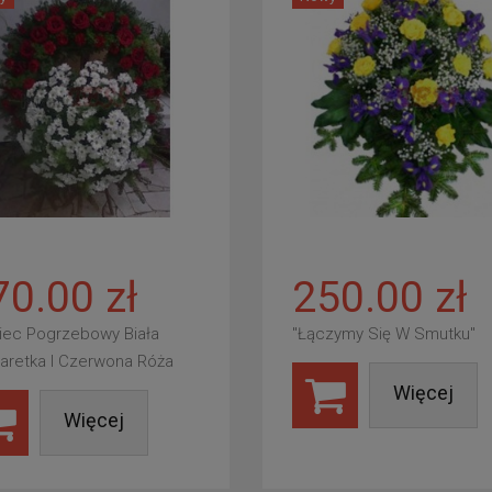
70.00 zł
250.00 zł
iec Pogrzebowy Biała
"Łączymy Się W Smutku"
aretka I Czerwona Róża
Więcej
Więcej