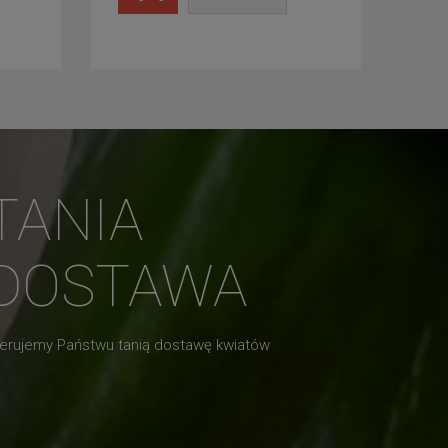
TANIA
DOSTAWA
erujemy Państwu tanią dostawę kwiatów