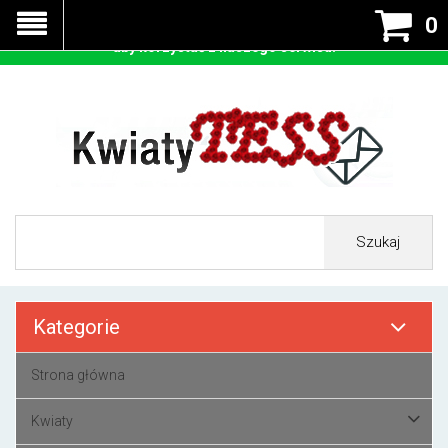
Nasza strona korzysta z cookies - czyli tzw ciastek w celu
0
prawidłowego działania. Zaakceptuj przyjmowanie cookies
aby korzystać z naszego serwisu.
Szukaj
Kategorie
Strona główna
Kwiaty