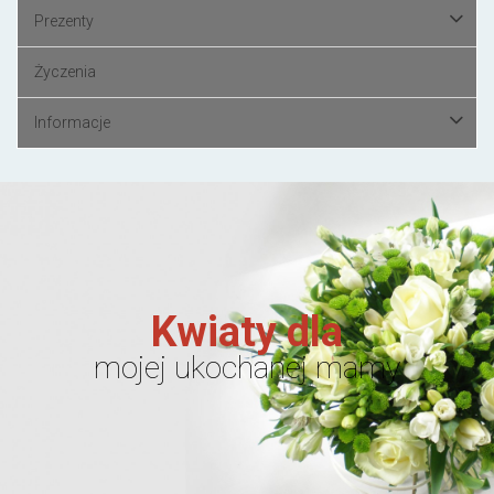
Prezenty
Życzenia
Informacje
Kwiaty dla
mojej ukochanej mamy