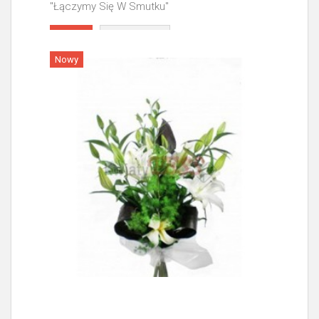
"Łączymy Się W Smutku"
Więcej
Nowy