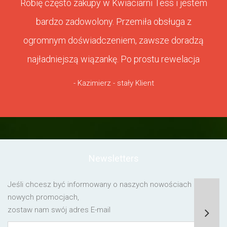
Robię często zakupy w Kwiaciarni Tess i jestem
bardzo zadowolony. Przemiła obsługa z
ogromnym doświadczeniem, zawsze doradzą
najładniejszą wiązankę. Po prostu rewelacja
- Kazimierz - stały Klient
Newsletters
Jeśli chcesz być informowany o naszych nowościach lub o
nowych promocjach,
zostaw nam swój adres E-mail