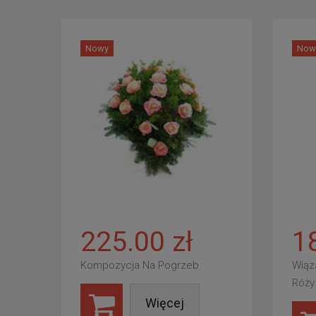
Nowy
Now
225.00 zł
1
Kompozycja Na Pogrzeb
Wiąz
Róży
Więcej