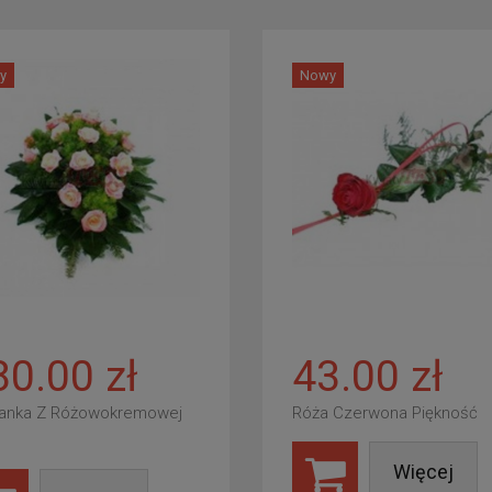
y
Nowy
80.00 zł
43.00 zł
anka Z Różowokremowej
Róża Czerwona Piękność
Więcej