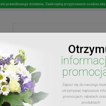
w celu prawidłowego działania. Zaakceptuj przyjmowanie cookies aby
Start
Moje konto
Lista życz
Otrzym
ty
Prezenty
Ży
informac
promocj
Zapisz się do naszego biul
dla
otrzymywać najnowsze inf
promocjach, rabatach ora
produktach.