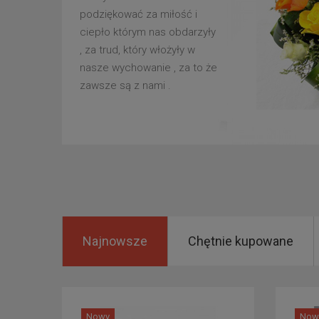
podziękować za miłość i
ciepło którym nas obdarzyły
, za trud, który włożyły w
nasze wychowanie , za to że
zawsze są z nami .
Najnowsze
Chętnie kupowane
Nowy
Now