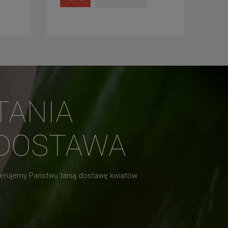
TANIA
DOSTAWA
erujemy Państwu tanią dostawę kwiatów