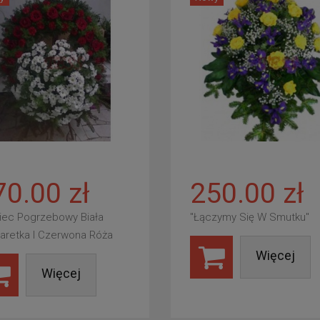
70.00 zł
250.00 zł
iec Pogrzebowy Biała
"Łączymy Się W Smutku"
aretka I Czerwona Róża
Więcej
Więcej