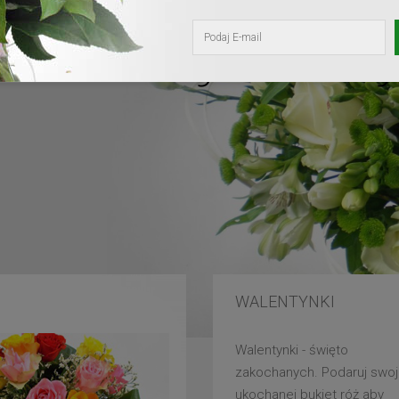
kochanej mam
WALENTYNKI
Walentynki - święto
zakochanych. Podaruj swoj
ukochanej bukiet róż aby