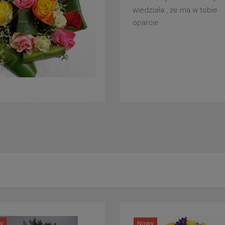
wiedziała , że ma w tobie
oparcie .
y
Nowy