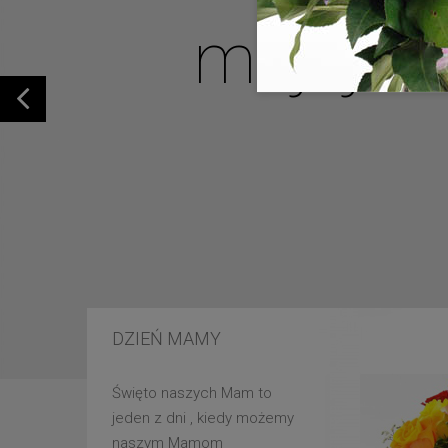
mojej u
DZIEŃ MAMY
Święto naszych Mam to
jeden z dni , kiedy możemy
naszym Mamom