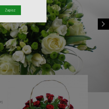
y
Zapisz
ej