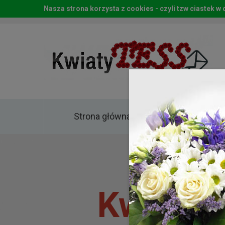
Nasza strona korzysta z cookies - czyli tzw ciastek 
Strona główna
Kwia
Kwiaty 