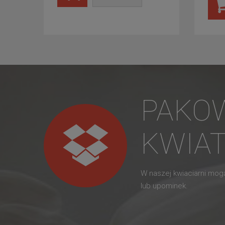
PAKO
KWIA
W naszej kwiaciarni mo
lub upominek.