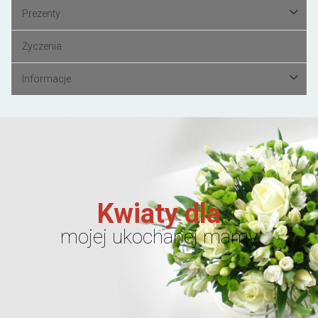
Prezenty
Życzenia
Informacje
Kwiaty dla
mojej ukochanej mamy