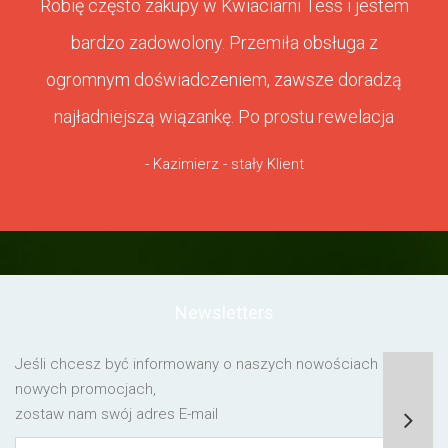
Robię często zakupy w Kwiaciarni Tess i jestem
bardzo zadowolony. Przemiła obsługa z
ogromnym doświadczeniem, zawsze doradzą
najładniejszą wiązankę. Po prostu rewelacja
- Kazimierz - stały Klient
Newsletters
Jeśli chcesz być informowany o naszych nowościach lub o
nowych promocjach,
zostaw nam swój adres E-mail