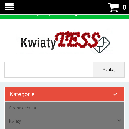
Nasza strona korzysta z cookies - czyli tzw ciastek w celu
0
prawidłowego działania. Zaakceptuj przyjmowanie cookies
aby korzystać z naszego serwisu.
Szukaj
Kategorie
Strona główna
Kwiaty