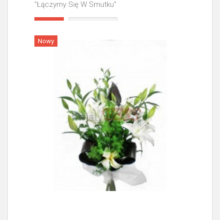
"Łączymy Się W Smutku"
Więcej
Nowy