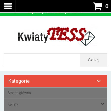
Nasza strona korzysta z cookies - czyli tzw ciastek w celu
0
prawidłowego działania. Zaakceptuj przyjmowanie cookies
aby korzystać z naszego serwisu.
Szukaj
Kategorie
Strona główna
Kwiaty