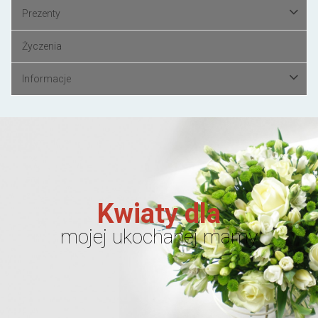
Prezenty
Życzenia
Informacje
Kwiaty dla
mojej ukochanej mamy