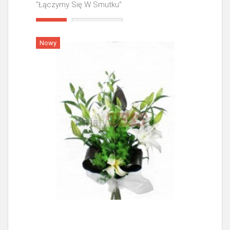
"Łączymy Się W Smutku"
Więcej
Nowy