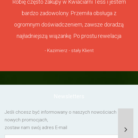
Robię często zakupy w Kwiaciarni Tess i jestem
bardzo zadowolony. Przemiła obsługa z
ogromnym doświadczeniem, zawsze doradzą
najładniejszą wiązankę. Po prostu rewelacja
- Kazimierz - stały Klient
Newsletters
Jeśli chcesz być informowany o naszych nowościach lub o
nowych promocjach,
zostaw nam swój adres E-mail