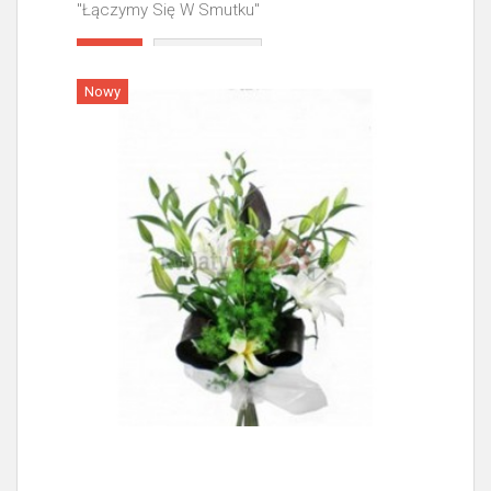
"Łączymy Się W Smutku"
Więcej
Nowy