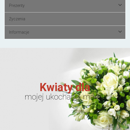
Prezenty
Życzenia
Informacje
Kwiaty dla
mojej ukochanej mamy