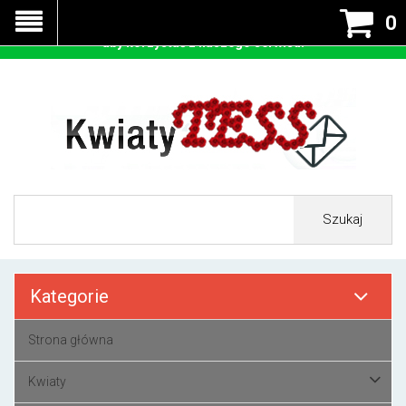
Nasza strona korzysta z cookies - czyli tzw ciastek w celu
0
prawidłowego działania. Zaakceptuj przyjmowanie cookies
aby korzystać z naszego serwisu.
Szukaj
Kategorie
Strona główna
Kwiaty