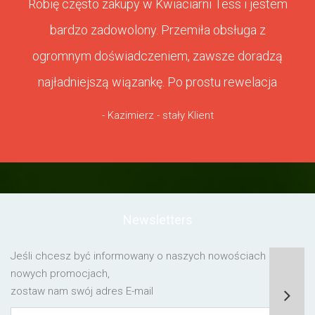
Robię często zakupy w Kwiaciarni Tess i jestem
bardzo zadowolony. Przemiła obsługa z
ogromnym doświadczeniem, zawsze doradzą
najładniejszą wiązankę. Po prostu rewelacja
- Kazimierz - stały Klient
Newsletters
Jeśli chcesz być informowany o naszych nowościach lub o
nowych promocjach,
zostaw nam swój adres E-mail