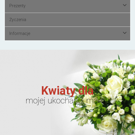
Prezenty
Życzenia
Informacje
Kwiaty dla
mojej ukochanej mamy