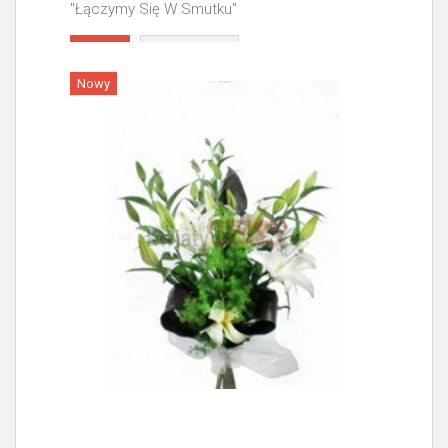
"Łączymy Się W Smutku"
Więcej
Nowy