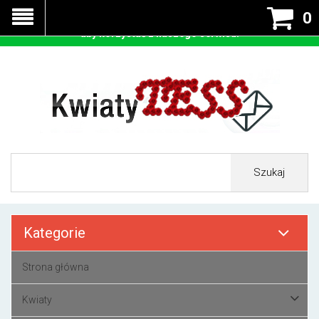
Nasza strona korzysta z cookies - czyli tzw ciastek w celu
0
prawidłowego działania. Zaakceptuj przyjmowanie cookies
aby korzystać z naszego serwisu.
Szukaj
Kategorie
Strona główna
Kwiaty