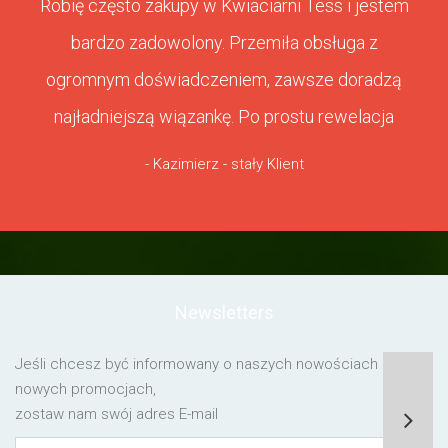
Robię często zakupy w Kwiaciarni Tess i jestem
bardzo zadowolony. Przemiła obsługa z
ogromnym doświadczeniem, zawsze doradzą
najładniejszą wiązankę. Po prostu rewelacja
- Kazimierz - stały Klient
Newsletters
Jeśli chcesz być informowany o naszych nowościach lub o
nowych promocjach,
zostaw nam swój adres E-mail