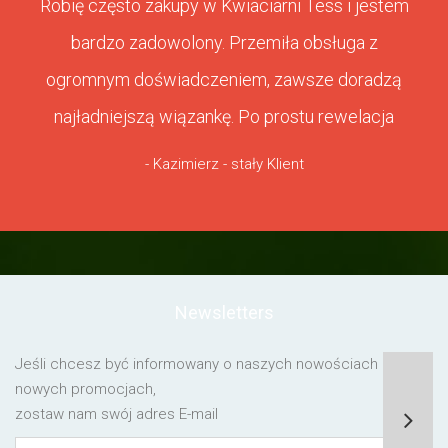
Robię często zakupy w Kwiaciarni Tess i jestem
bardzo zadowolony. Przemiła obsługa z
ogromnym doświadczeniem, zawsze doradzą
najładniejszą wiązankę. Po prostu rewelacja
- Kazimierz - stały Klient
Newsletters
Jeśli chcesz być informowany o naszych nowościach lub o
nowych promocjach,
zostaw nam swój adres E-mail