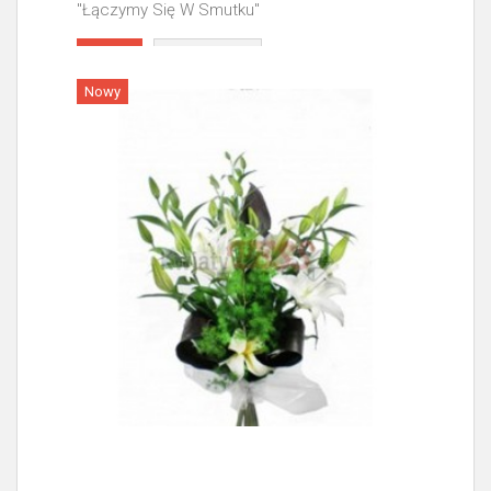
"Łączymy Się W Smutku"
Więcej
Nowy