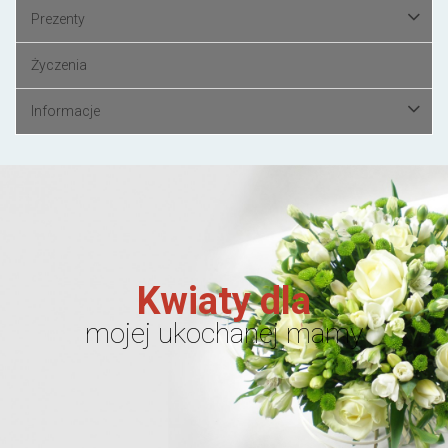
Prezenty
Życzenia
Informacje
Kwiaty dla
mojej ukochanej mamy