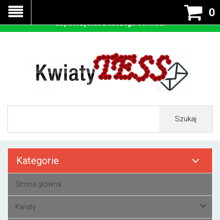
Nasza strona korzysta z cookies - czyli tzw ciastek w celu
0
prawidłowego działania. Zaakceptuj przyjmowanie cookies
aby korzystać z naszego serwisu.
Szukaj
Kategorie
Strona główna
Kwiaty