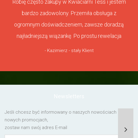
Robię często zakupy w Kwiaciarni Tess i jestem
bardzo zadowolony. Przemiła obsługa z
ogromnym doświadczeniem, zawsze doradzą
najładniejszą wiązankę. Po prostu rewelacja
- Kazimierz - stały Klient
Newsletters
Jeśli chcesz być informowany o naszych nowościach lub o
nowych promocjach,
zostaw nam swój adres E-mail