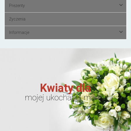
Prezenty
Życzenia
Informacje
Kwiaty dla
mojej ukochanej mamy