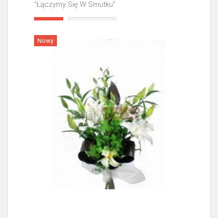
"Łączymy Się W Smutku"
Więcej
Nowy