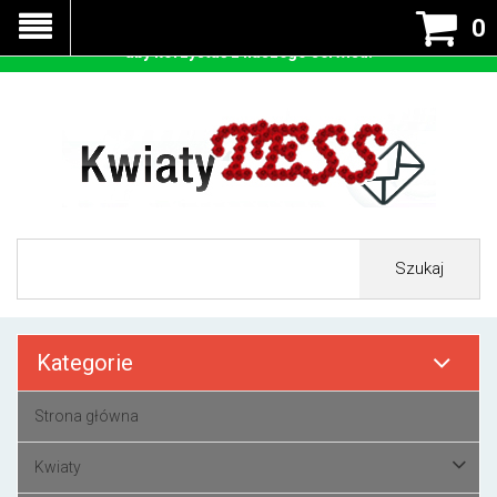
Nasza strona korzysta z cookies - czyli tzw ciastek w celu
0
prawidłowego działania. Zaakceptuj przyjmowanie cookies
aby korzystać z naszego serwisu.
Szukaj
Kategorie
Strona główna
Kwiaty