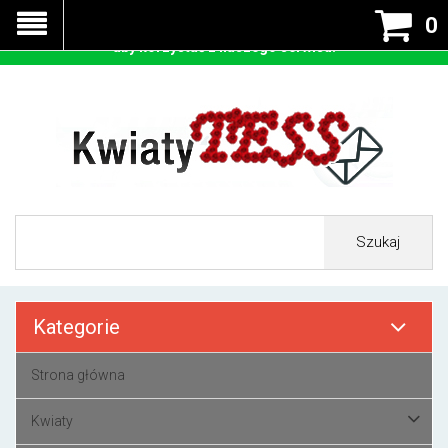
Nasza strona korzysta z cookies - czyli tzw ciastek w celu
0
prawidłowego działania. Zaakceptuj przyjmowanie cookies
aby korzystać z naszego serwisu.
Szukaj
Kategorie
Strona główna
Kwiaty