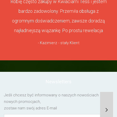
Robię często zakupy w Kwiaciarni Tess i jestem
bardzo zadowolony. Przemiła obsługa z
ogromnym doświadczeniem, zawsze doradzą
najładniejszą wiązankę. Po prostu rewelacja
- Kazimierz - stały Klient
Newsletters
Jeśli chcesz być informowany o naszych nowościach lub o
nowych promocjach,
zostaw nam swój adres E-mail