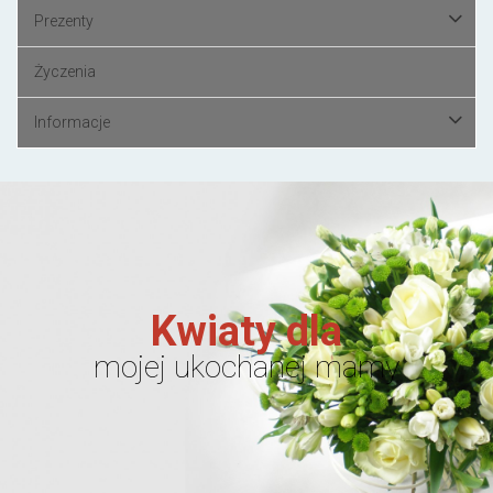
Prezenty
Życzenia
Informacje
Kwiaty dla
mojej ukochanej mamy