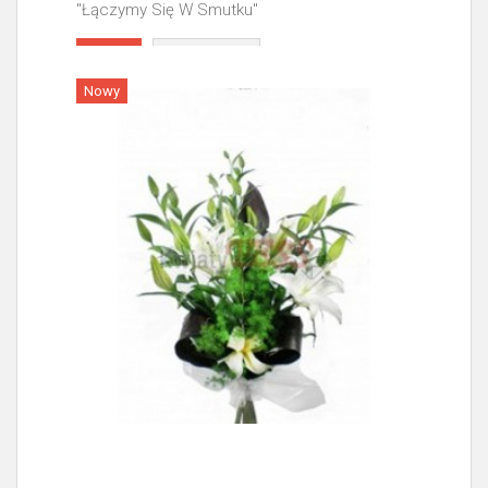
"Łączymy Się W Smutku"
Więcej
Nowy